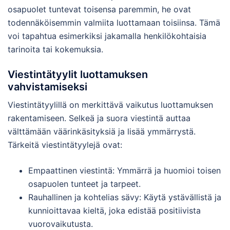
osapuolet tuntevat toisensa paremmin, he ovat
todennäköisemmin valmiita luottamaan toisiinsa. Tämä
voi tapahtua esimerkiksi jakamalla henkilökohtaisia
tarinoita tai kokemuksia.
Viestintätyylit luottamuksen
vahvistamiseksi
Viestintätyylillä on merkittävä vaikutus luottamuksen
rakentamiseen. Selkeä ja suora viestintä auttaa
välttämään väärinkäsityksiä ja lisää ymmärrystä.
Tärkeitä viestintätyylejä ovat:
Empaattinen viestintä: Ymmärrä ja huomioi toisen
osapuolen tunteet ja tarpeet.
Rauhallinen ja kohtelias sävy: Käytä ystävällistä ja
kunnioittavaa kieltä, joka edistää positiivista
vuorovaikutusta.