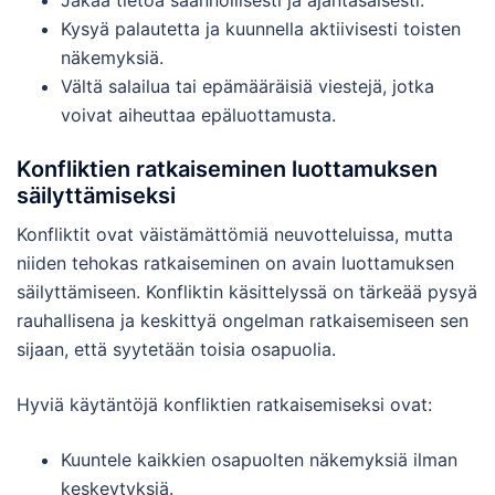
Jakaa tietoa säännöllisesti ja ajantasaisesti.
Kysyä palautetta ja kuunnella aktiivisesti toisten
näkemyksiä.
Vältä salailua tai epämääräisiä viestejä, jotka
voivat aiheuttaa epäluottamusta.
Konfliktien ratkaiseminen luottamuksen
säilyttämiseksi
Konfliktit ovat väistämättömiä neuvotteluissa, mutta
niiden tehokas ratkaiseminen on avain luottamuksen
säilyttämiseen. Konfliktin käsittelyssä on tärkeää pysyä
rauhallisena ja keskittyä ongelman ratkaisemiseen sen
sijaan, että syytetään toisia osapuolia.
Hyviä käytäntöjä konfliktien ratkaisemiseksi ovat:
Kuuntele kaikkien osapuolten näkemyksiä ilman
keskeytyksiä.