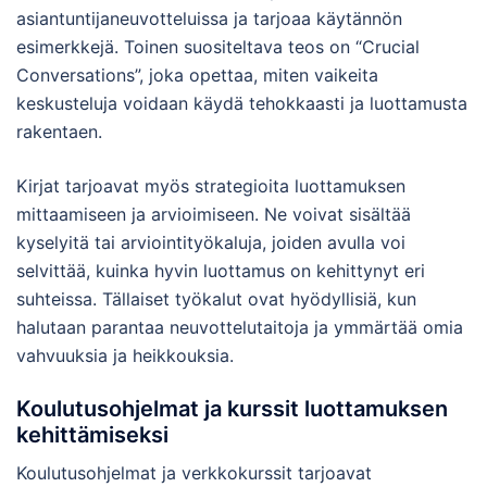
asiantuntijaneuvotteluissa ja tarjoaa käytännön
esimerkkejä. Toinen suositeltava teos on “Crucial
Conversations”, joka opettaa, miten vaikeita
keskusteluja voidaan käydä tehokkaasti ja luottamusta
rakentaen.
Kirjat tarjoavat myös strategioita luottamuksen
mittaamiseen ja arvioimiseen. Ne voivat sisältää
kyselyitä tai arviointityökaluja, joiden avulla voi
selvittää, kuinka hyvin luottamus on kehittynyt eri
suhteissa. Tällaiset työkalut ovat hyödyllisiä, kun
halutaan parantaa neuvottelutaitoja ja ymmärtää omia
vahvuuksia ja heikkouksia.
Koulutusohjelmat ja kurssit luottamuksen
kehittämiseksi
Koulutusohjelmat ja verkkokurssit tarjoavat