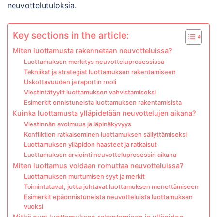
neuvottelutuloksia.
Key sections in the article:
Miten luottamusta rakennetaan neuvotteluissa?
Luottamuksen merkitys neuvotteluprosessissa
Tekniikat ja strategiat luottamuksen rakentamiseen
Uskottavuuden ja raportin rooli
Viestintätyylit luottamuksen vahvistamiseksi
Esimerkit onnistuneista luottamuksen rakentamisista
Kuinka luottamusta ylläpidetään neuvottelujen aikana?
Viestinnän avoimuus ja läpinäkyvyys
Konfliktien ratkaiseminen luottamuksen säilyttämiseksi
Luottamuksen ylläpidon haasteet ja ratkaisut
Luottamuksen arviointi neuvotteluprosessin aikana
Miten luottamus voidaan romuttaa neuvotteluissa?
Luottamuksen murtumisen syyt ja merkit
Toimintatavat, jotka johtavat luottamuksen menettämiseen
Esimerkit epäonnistuneista neuvotteluista luottamuksen
vuoksi
Mitkä ovat luottamuksen rakentamisen ja ylläpidon