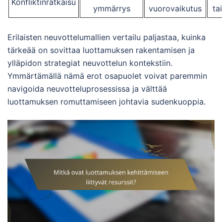
Konfliktinratkaisu
ymmärrys
vuorovaikutus
ta
Erilaisten neuvottelumallien vertailu paljastaa, kuinka
tärkeää on sovittaa luottamuksen rakentamisen ja
ylläpidon strategiat neuvottelun kontekstiin.
Ymmärtämällä nämä erot osapuolet voivat paremmin
navigoida neuvotteluprosessissa ja välttää
luottamuksen romuttamiseen johtavia sudenkuoppia.