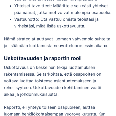
Yhteiset tavoitteet: Määrittele selkeästi yhteiset
päämäärät, jotka motivoivat molempia osapuolia.
Vastuunotto: Ota vastuu omista teoistasi ja
virheistäsi, mikä lisää uskottavuutta.
Nämä strategiat auttavat luomaan vahvempia suhteita
ja lisäämään luottamusta neuvotteluprosessin aikana.
Uskottavuuden ja raportin rooli
Uskottavuus on keskeinen tekijä luottamuksen
rakentamisessa. Se tarkoittaa, että osapuolten on
voitava luottaa toistensa asiantuntemukseen ja
rehellisyyteen. Uskottavuuden kehittäminen vaatii
aikaa ja johdonmukaisuutta.
Raportti, eli yhteys toiseen osapuoleen, auttaa
luomaan henkilökohtaisempaa vuorovaikutusta. Kun