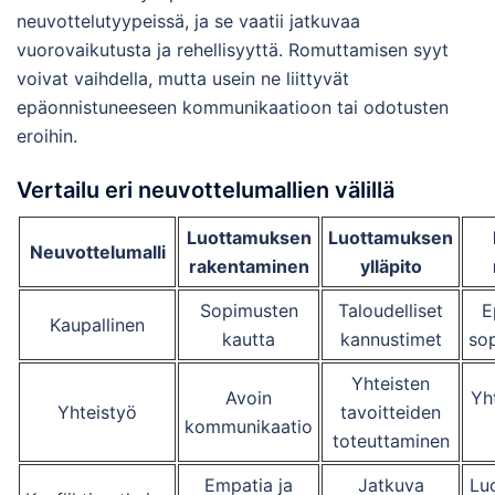
neuvottelutyypeissä, ja se vaatii jatkuvaa
vuorovaikutusta ja rehellisyyttä. Romuttamisen syyt
voivat vaihdella, mutta usein ne liittyvät
epäonnistuneeseen kommunikaatioon tai odotusten
eroihin.
Vertailu eri neuvottelumallien välillä
Luottamuksen
Luottamuksen
Neuvottelumalli
rakentaminen
ylläpito
Sopimusten
Taloudelliset
E
Kaupallinen
kautta
kannustimet
so
Yhteisten
Avoin
Yh
Yhteistyö
tavoitteiden
kommunikaatio
toteuttaminen
Empatia ja
Jatkuva
Lu