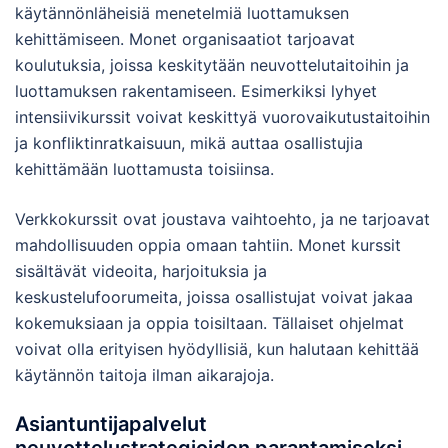
käytännönläheisiä menetelmiä luottamuksen
kehittämiseen. Monet organisaatiot tarjoavat
koulutuksia, joissa keskitytään neuvottelutaitoihin ja
luottamuksen rakentamiseen. Esimerkiksi lyhyet
intensiivikurssit voivat keskittyä vuorovaikutustaitoihin
ja konfliktinratkaisuun, mikä auttaa osallistujia
kehittämään luottamusta toisiinsa.
Verkkokurssit ovat joustava vaihtoehto, ja ne tarjoavat
mahdollisuuden oppia omaan tahtiin. Monet kurssit
sisältävät videoita, harjoituksia ja
keskustelufoorumeita, joissa osallistujat voivat jakaa
kokemuksiaan ja oppia toisiltaan. Tällaiset ohjelmat
voivat olla erityisen hyödyllisiä, kun halutaan kehittää
käytännön taitoja ilman aikarajoja.
Asiantuntijapalvelut