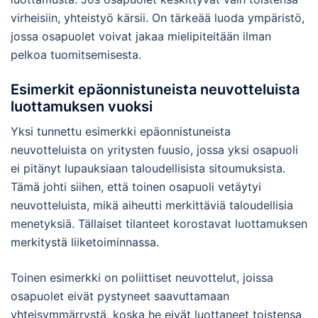
virheisiin, yhteistyö kärsii. On tärkeää luoda ympäristö,
jossa osapuolet voivat jakaa mielipiteitään ilman
pelkoa tuomitsemisesta.
Esimerkit epäonnistuneista neuvotteluista
luottamuksen vuoksi
Yksi tunnettu esimerkki epäonnistuneista
neuvotteluista on yritysten fuusio, jossa yksi osapuoli
ei pitänyt lupauksiaan taloudellisista sitoumuksista.
Tämä johti siihen, että toinen osapuoli vetäytyi
neuvotteluista, mikä aiheutti merkittäviä taloudellisia
menetyksiä. Tällaiset tilanteet korostavat luottamuksen
merkitystä liiketoiminnassa.
Toinen esimerkki on poliittiset neuvottelut, joissa
osapuolet eivät pystyneet saavuttamaan
yhteisymmärrystä, koska he eivät luottaneet toistensa