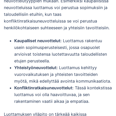
neuvottelutyyppien mukaan. Esimerkiksi kaupallisissa
neuvotteluissa luottamus voi perustua sopimuksiin ja
taloudellisiin etuihin, kun taas
konfliktinratkaisuneuvotteluissa se voi perustua
henkilökohtaiseen suhteeseen ja yhteisiin tavoitteisiin.
Kaupalliset neuvottelut:
Luottamus rakentuu
usein sopimusperusteisesti, jossa osapuolet
arvioivat toistensa luotettavuutta taloudellisten
etujen perusteella.
Yhteistyöneuvottelut:
Luottamus kehittyy
vuorovaikutuksen ja yhteisten tavoitteiden
myötä, mikä edellyttää avointa kommunikaatiota.
Konfliktinratkaisuneuvottelut:
Tässä kontekstissa
luottamus voi olla haavoittuvaa, ja sen
rakentaminen vaatii aikaa ja empatiaa.
Luottamuksen ylläpito on tärkeää kaikissa