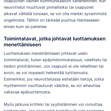
osapuolten välinen kommunikaation väheneminen. Kun
neuvottelut muuttuvat pinnallisiksi tai osapuolet
alkavat vältellä toisiaan, se voi olla merkki syvemmistä
ongelmista. Tällöin on tärkeää puuttua tilanteeseen
ennen kuin se pahenee.
Toimintatavat, jotka johtavat luottamuksen
menettämiseen
Luottamuksen menettämiseen johtavat usein
toimintatavat, kuten epäjohdonmukaisuus, valehtelu tai
tiedon pimittäminen. Jos osapuoli ei ole rehellinen tai
avoin, se voi nopeasti heikentää luottamusta.
Esimerkiksi, jos neuvotteluissa esitetään tietoja, jotka
myöhemmin osoittautuvat vääriksi, se voi aiheuttaa
vakavaa epäluottamusta.
Myös jatkuva kritiikki tai syyllistäminen voi romuttaa
luottamusta. Jos osapuolet keskittyvät vain toistensa