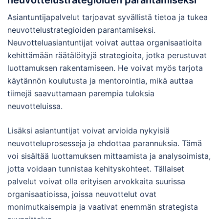
neuvottelustrategioiden parantamiseksi
Asiantuntijapalvelut tarjoavat syvällistä tietoa ja tukea
neuvottelustrategioiden parantamiseksi.
Neuvotteluasiantuntijat voivat auttaa organisaatioita
kehittämään räätälöityjä strategioita, jotka perustuvat
luottamuksen rakentamiseen. He voivat myös tarjota
käytännön koulutusta ja mentorointia, mikä auttaa
tiimejä saavuttamaan parempia tuloksia
neuvotteluissa.
Lisäksi asiantuntijat voivat arvioida nykyisiä
neuvotteluprosesseja ja ehdottaa parannuksia. Tämä
voi sisältää luottamuksen mittaamista ja analysoimista,
jotta voidaan tunnistaa kehityskohteet. Tällaiset
palvelut voivat olla erityisen arvokkaita suurissa
organisaatioissa, joissa neuvottelut ovat
monimutkaisempia ja vaativat enemmän strategista