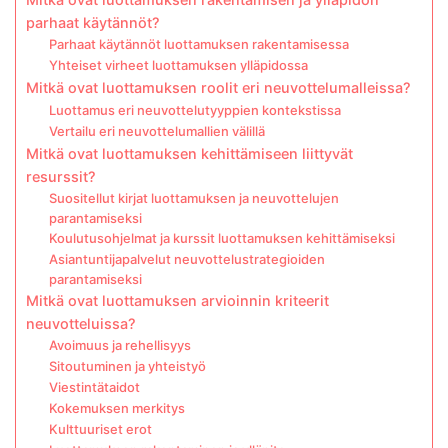
parhaat käytännöt?
Parhaat käytännöt luottamuksen rakentamisessa
Yhteiset virheet luottamuksen ylläpidossa
Mitkä ovat luottamuksen roolit eri neuvottelumalleissa?
Luottamus eri neuvottelutyyppien kontekstissa
Vertailu eri neuvottelumallien välillä
Mitkä ovat luottamuksen kehittämiseen liittyvät
resurssit?
Suositellut kirjat luottamuksen ja neuvottelujen
parantamiseksi
Koulutusohjelmat ja kurssit luottamuksen kehittämiseksi
Asiantuntijapalvelut neuvottelustrategioiden
parantamiseksi
Mitkä ovat luottamuksen arvioinnin kriteerit
neuvotteluissa?
Avoimuus ja rehellisyys
Sitoutuminen ja yhteistyö
Viestintätaidot
Kokemuksen merkitys
Kulttuuriset erot