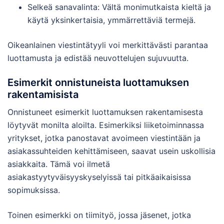
Selkeä sanavalinta: Vältä monimutkaista kieltä ja
käytä yksinkertaisia, ymmärrettäviä termejä.
Oikeanlainen viestintätyyli voi merkittävästi parantaa
luottamusta ja edistää neuvottelujen sujuvuutta.
Esimerkit onnistuneista luottamuksen
rakentamisista
Onnistuneet esimerkit luottamuksen rakentamisesta
löytyvät monilta aloilta. Esimerkiksi liiketoiminnassa
yritykset, jotka panostavat avoimeen viestintään ja
asiakassuhteiden kehittämiseen, saavat usein uskollisia
asiakkaita. Tämä voi ilmetä
asiakastyytyväisyyskyselyissä tai pitkäaikaisissa
sopimuksissa.
Toinen esimerkki on tiimityö, jossa jäsenet, jotka