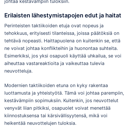
johtaa kestävämpiin tuloksiin.
Erilaisten lähestymistapojen edut ja haitat
Perinteisten taktiikoiden etuja ovat nopeus ja
tehokkuus, erityisesti tilanteissa, joissa päätöksiä on
tehtävä nopeasti. Haittapuolena on kuitenkin se, että
ne voivat johtaa konflikteihin ja huonontaa suhteita.
Esimerkiksi, jos yksi osapuoli käyttää uhkailua, se voi
aiheuttaa vastareaktioita ja vaikeuttaa tulevia
neuvotteluja.
Modernien taktiikoiden etuna on kyky rakentaa
luottamusta ja yhteistyötä. Tämä voi johtaa parempiin,
kestävämpiin sopimuksiin. Kuitenkin, jos neuvottelut
venyvät liian pitkiksi, osapuolet voivat menettää
kiinnostuksensa tai kärsivällisyytensä, mikä voi
heikentää neuvottelujen tuloksia.