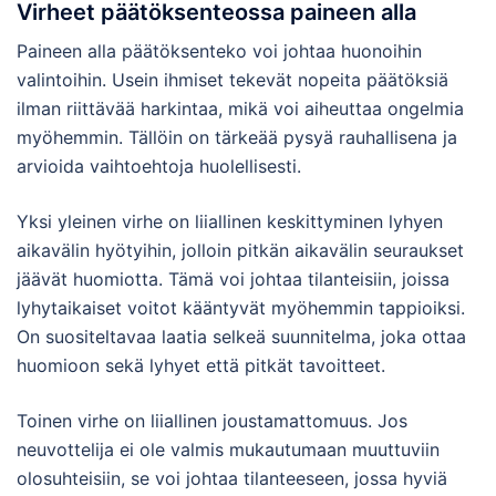
Virheet päätöksenteossa paineen alla
Paineen alla päätöksenteko voi johtaa huonoihin
valintoihin. Usein ihmiset tekevät nopeita päätöksiä
ilman riittävää harkintaa, mikä voi aiheuttaa ongelmia
myöhemmin. Tällöin on tärkeää pysyä rauhallisena ja
arvioida vaihtoehtoja huolellisesti.
Yksi yleinen virhe on liiallinen keskittyminen lyhyen
aikavälin hyötyihin, jolloin pitkän aikavälin seuraukset
jäävät huomiotta. Tämä voi johtaa tilanteisiin, joissa
lyhytaikaiset voitot kääntyvät myöhemmin tappioiksi.
On suositeltavaa laatia selkeä suunnitelma, joka ottaa
huomioon sekä lyhyet että pitkät tavoitteet.
Toinen virhe on liiallinen joustamattomuus. Jos
neuvottelija ei ole valmis mukautumaan muuttuviin
olosuhteisiin, se voi johtaa tilanteeseen, jossa hyviä