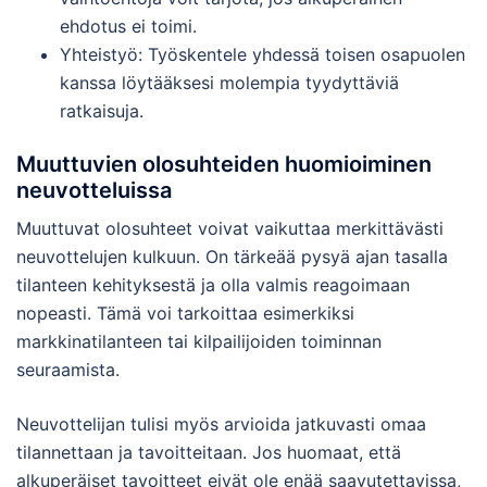
ehdotus ei toimi.
Yhteistyö: Työskentele yhdessä toisen osapuolen
kanssa löytääksesi molempia tyydyttäviä
ratkaisuja.
Muuttuvien olosuhteiden huomioiminen
neuvotteluissa
Muuttuvat olosuhteet voivat vaikuttaa merkittävästi
neuvottelujen kulkuun. On tärkeää pysyä ajan tasalla
tilanteen kehityksestä ja olla valmis reagoimaan
nopeasti. Tämä voi tarkoittaa esimerkiksi
markkinatilanteen tai kilpailijoiden toiminnan
seuraamista.
Neuvottelijan tulisi myös arvioida jatkuvasti omaa
tilannettaan ja tavoitteitaan. Jos huomaat, että
alkuperäiset tavoitteet eivät ole enää saavutettavissa,