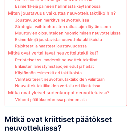
Esimerkkejä paineen hallinnasta käytännössä
Miten joustavuus vaikuttaa neuvottelutaktiikoihin?
Joustavuuden merkitys neuvotteluissa
Strategiat vaihtoehtoisten ratkaisujen löytämiseen
Muuttuvien olosuhteiden huomioiminen neuvotteluissa
Esimerkkejä joustavista neuvottelutaktiikoista
Rajoitteet ja haasteet joustavuudessa
Mitkä ovat vertailtavat neuvottelutaktiikat?
Perinteiset vs. modernit neuvottelutaktiikat
Erilaisten lähestymistapojen edut ja haitat
Käytännön esimerkit eri taktiikoista
Valintakriteerit neuvottelutaktiikoiden valintaan
Neuvottelutaktiikoiden vertailu eri tilanteissa
Mitkä ovat yleiset sudenkuopat neuvotteluissa?
Virheet päätöksenteossa paineen alla
Mitkä ovat kriittiset päätökset
neuvotteluissa?