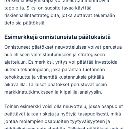
rohkea lähestymistapa voi aiheuttaa merkittäviä
tappioita. Siksi on suositeltavaa käyttää
riskienhallintastrategioita, jotka auttavat tekemään
tietoisia päätöksiä.
Esimerkkejä onnistuneista päätöksistä
Onnistuneet päätökset neuvotteluissa voivat perustua
huolelliseen valmistautumiseen ja strategiseen
ajatteluun. Esimerkiksi, yritys voi päättää investoida
uuteen teknologiaan, joka parantaa tuotannon
tehokkuutta ja vähentää kustannuksia pitkällä
aikavälillä. Tällaiset päätökset perustuvat usein
markkinatutkimukseen ja kilpailija-analyysiin.
Toinen esimerkki voisi olla neuvottelu, jossa osapuolet
päättävät jakaa riskejä ja hyötyjä tasapuolisesti, mikä
johtaa molempien osapuolten tyytyväisyyteen ja
pitkäaikaiseen yhteistyöhön. Tällaiset päätökset voivat