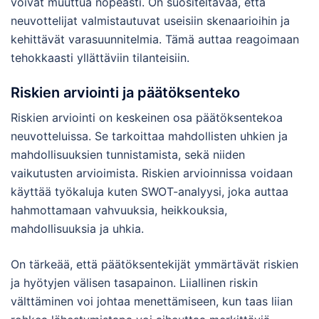
voivat muuttua nopeasti. On suositeltavaa, että
neuvottelijat valmistautuvat useisiin skenaarioihin ja
kehittävät varasuunnitelmia. Tämä auttaa reagoimaan
tehokkaasti yllättäviin tilanteisiin.
Riskien arviointi ja päätöksenteko
Riskien arviointi on keskeinen osa päätöksentekoa
neuvotteluissa. Se tarkoittaa mahdollisten uhkien ja
mahdollisuuksien tunnistamista, sekä niiden
vaikutusten arvioimista. Riskien arvioinnissa voidaan
käyttää työkaluja kuten SWOT-analyysi, joka auttaa
hahmottamaan vahvuuksia, heikkouksia,
mahdollisuuksia ja uhkia.
On tärkeää, että päätöksentekijät ymmärtävät riskien
ja hyötyjen välisen tasapainon. Liiallinen riskin
välttäminen voi johtaa menettämiseen, kun taas liian