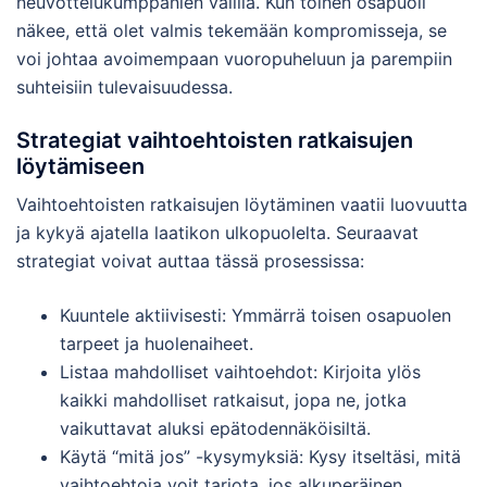
neuvottelukumppanien välillä. Kun toinen osapuoli
näkee, että olet valmis tekemään kompromisseja, se
voi johtaa avoimempaan vuoropuheluun ja parempiin
suhteisiin tulevaisuudessa.
Strategiat vaihtoehtoisten ratkaisujen
löytämiseen
Vaihtoehtoisten ratkaisujen löytäminen vaatii luovuutta
ja kykyä ajatella laatikon ulkopuolelta. Seuraavat
strategiat voivat auttaa tässä prosessissa:
Kuuntele aktiivisesti: Ymmärrä toisen osapuolen
tarpeet ja huolenaiheet.
Listaa mahdolliset vaihtoehdot: Kirjoita ylös
kaikki mahdolliset ratkaisut, jopa ne, jotka
vaikuttavat aluksi epätodennäköisiltä.
Käytä “mitä jos” -kysymyksiä: Kysy itseltäsi, mitä
vaihtoehtoja voit tarjota, jos alkuperäinen