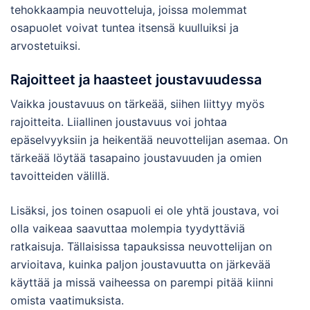
tehokkaampia neuvotteluja, joissa molemmat
osapuolet voivat tuntea itsensä kuulluiksi ja
arvostetuiksi.
Rajoitteet ja haasteet joustavuudessa
Vaikka joustavuus on tärkeää, siihen liittyy myös
rajoitteita. Liiallinen joustavuus voi johtaa
epäselvyyksiin ja heikentää neuvottelijan asemaa. On
tärkeää löytää tasapaino joustavuuden ja omien
tavoitteiden välillä.
Lisäksi, jos toinen osapuoli ei ole yhtä joustava, voi
olla vaikeaa saavuttaa molempia tyydyttäviä
ratkaisuja. Tällaisissa tapauksissa neuvottelijan on
arvioitava, kuinka paljon joustavuutta on järkevää
käyttää ja missä vaiheessa on parempi pitää kiinni
omista vaatimuksista.