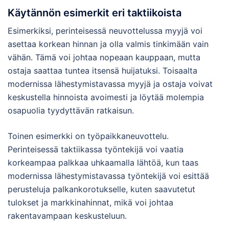
Käytännön esimerkit eri taktiikoista
Esimerkiksi, perinteisessä neuvottelussa myyjä voi
asettaa korkean hinnan ja olla valmis tinkimään vain
vähän. Tämä voi johtaa nopeaan kauppaan, mutta
ostaja saattaa tuntea itsensä huijatuksi. Toisaalta
modernissa lähestymistavassa myyjä ja ostaja voivat
keskustella hinnoista avoimesti ja löytää molempia
osapuolia tyydyttävän ratkaisun.
Toinen esimerkki on työpaikkaneuvottelu.
Perinteisessä taktiikassa työntekijä voi vaatia
korkeampaa palkkaa uhkaamalla lähtöä, kun taas
modernissa lähestymistavassa työntekijä voi esittää
perusteluja palkankorotukselle, kuten saavutetut
tulokset ja markkinahinnat, mikä voi johtaa
rakentavampaan keskusteluun.