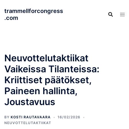
Skip
trammellforcongress
to
.com
content
Neuvottelutaktiikat
Vaikeissa Tilanteissa:
Kriittiset päätökset,
Paineen hallinta,
Joustavuus
BY
KOSTI RAUTAVAARA
16/02/2026
NEUVOTTELUTAKTIIKAT