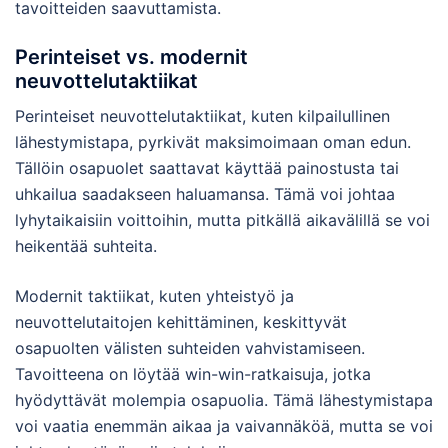
tavoitteiden saavuttamista.
Perinteiset vs. modernit
neuvottelutaktiikat
Perinteiset neuvottelutaktiikat, kuten kilpailullinen
lähestymistapa, pyrkivät maksimoimaan oman edun.
Tällöin osapuolet saattavat käyttää painostusta tai
uhkailua saadakseen haluamansa. Tämä voi johtaa
lyhytaikaisiin voittoihin, mutta pitkällä aikavälillä se voi
heikentää suhteita.
Modernit taktiikat, kuten yhteistyö ja
neuvottelutaitojen kehittäminen, keskittyvät
osapuolten välisten suhteiden vahvistamiseen.
Tavoitteena on löytää win-win-ratkaisuja, jotka
hyödyttävät molempia osapuolia. Tämä lähestymistapa
voi vaatia enemmän aikaa ja vaivannäköä, mutta se voi