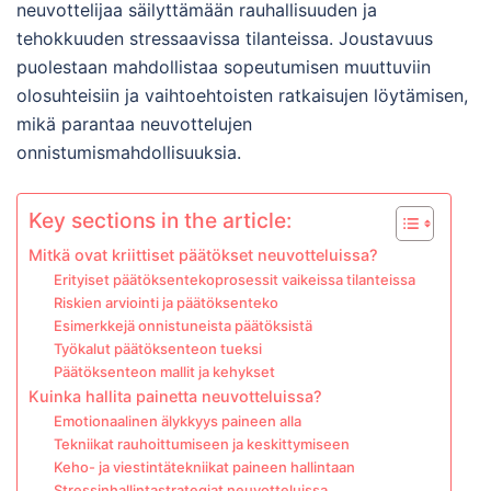
neuvottelijaa säilyttämään rauhallisuuden ja
tehokkuuden stressaavissa tilanteissa. Joustavuus
puolestaan mahdollistaa sopeutumisen muuttuviin
olosuhteisiin ja vaihtoehtoisten ratkaisujen löytämisen,
mikä parantaa neuvottelujen
onnistumismahdollisuuksia.
Key sections in the article:
Mitkä ovat kriittiset päätökset neuvotteluissa?
Erityiset päätöksentekoprosessit vaikeissa tilanteissa
Riskien arviointi ja päätöksenteko
Esimerkkejä onnistuneista päätöksistä
Työkalut päätöksenteon tueksi
Päätöksenteon mallit ja kehykset
Kuinka hallita painetta neuvotteluissa?
Emotionaalinen älykkyys paineen alla
Tekniikat rauhoittumiseen ja keskittymiseen
Keho- ja viestintätekniikat paineen hallintaan
Stressinhallintastrategiat neuvotteluissa