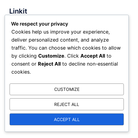
Linkit
We respect your privacy
Kaikki julkaisut
Cookies help us improve your experience,
deliver personalized content, and analyze
Tietoja
traffic. You can choose which cookies to allow
Ota yhteyttä meihin
by clicking
Customize
. Click
Accept All
to
consent or
Reject All
to decline non-essential
cookies.
Kategoriat
CUSTOMIZE
Neuvottelukommunikaatio
REJECT ALL
Neuvottelupsykologia
ACCEPT ALL
Neuvottelutaktiikat