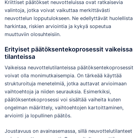
Kriittiset päätökset neuvotteluissa ovat ratkaisevia
valintoja, jotka voivat vaikuttaa merkittävästi
neuvottelun lopputulokseen. Ne edellyttävät huolellista
harkintaa, riskien arviointia ja kykyä sopeutua
muuttuviin olosuhteisiin.
Erityiset päätöksentekoprosessit vaikeissa
tilanteissa
Vaikeissa neuvottelutilanteissa päätöksentekoprosessit
voivat olla monimutkaisempia. On tärkeää käyttää
strukturoituja menetelmiä, jotka auttavat arvioimaan
vaihtoehtoja ja niiden seurauksia. Esimerkiksi,
päätöksentekoprosessi voi sisältää vaiheita kuten
ongelman määrittely, vaihtoehtojen kartoittaminen,
arviointi ja lopullinen päätös.
Joustavuus on avainasemassa, sillä neuvottelutilanteet