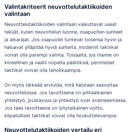
Valintakriteerit neuvottelutaktiikoiden
valintaan
Neuvottelutaktiikoiden valintaan vaikuttavat useat
tekijät, kuten neuvottelun luonne, osapuolten suhteet
ja aikarajat. Jos osapuolet tuntevat toisensa hyvin ja
haluavat ylläpitää hyviä suhteita, modernit taktiikat
voivat olla parempi valinta. Toisaalta, jos tilanne on
kiireellinen ja vaatii nopeita päätöksiä, perinteiset
taktiikat voivat olla tehokkaampia.
On myös tärkeää arvioida, mitä halutaan saavuttaa
neuvotteluissa. Jos tavoitteena on pitkäaikainen
yhteistyö, joustavuus ja yhteistyö ovat avainasemassa.
Jos taas tavoitteena on lyhytaikainen voitto,
kilpailulliset taktiikat voivat olla houkuttelevampia.
Neuvottelutaktiikoiden vertailu eri