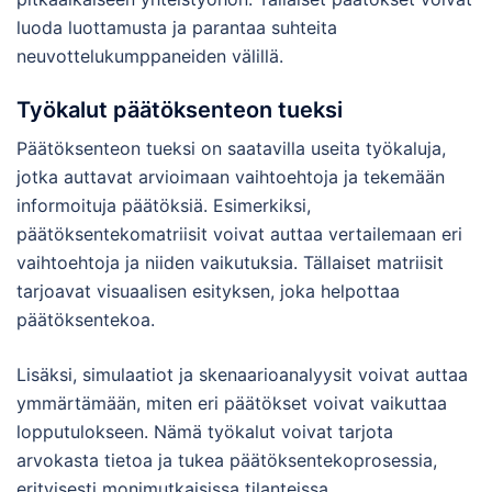
luoda luottamusta ja parantaa suhteita
neuvottelukumppaneiden välillä.
Työkalut päätöksenteon tueksi
Päätöksenteon tueksi on saatavilla useita työkaluja,
jotka auttavat arvioimaan vaihtoehtoja ja tekemään
informoituja päätöksiä. Esimerkiksi,
päätöksentekomatriisit voivat auttaa vertailemaan eri
vaihtoehtoja ja niiden vaikutuksia. Tällaiset matriisit
tarjoavat visuaalisen esityksen, joka helpottaa
päätöksentekoa.
Lisäksi, simulaatiot ja skenaarioanalyysit voivat auttaa
ymmärtämään, miten eri päätökset voivat vaikuttaa
lopputulokseen. Nämä työkalut voivat tarjota
arvokasta tietoa ja tukea päätöksentekoprosessia,
erityisesti monimutkaisissa tilanteissa.