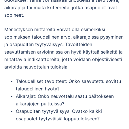
odotukset. Tämä voi sisältää taloudellisia tavoitteita,
aikarajoja tai muita kriteereitä, jotka osapuolet ovat
sopineet.
Menestyksen mittareita voivat olla esimerkiksi
sopimuksen taloudellinen arvo, aikarajoissa pysyminen
ja osapuolten tyytyväisyys. Tavoitteiden
saavuttamisen arvioinnissa on hyvä käyttää selkeitä ja
mitattavia indikaattoreita, jotta voidaan objektiivisesti
arvioida neuvottelun tuloksia.
Taloudelliset tavoitteet: Onko saavutettu sovittu
taloudellinen hyöty?
Aikarajat: Onko neuvottelu saatu päätökseen
aikarajojen puitteissa?
Osapuolten tyytyväisyys: Ovatko kaikki
osapuolet tyytyväisiä lopputulokseen?