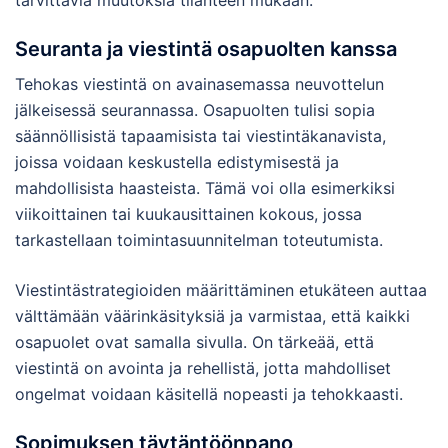
Seuranta ja viestintä osapuolten kanssa
Tehokas viestintä on avainasemassa neuvottelun
jälkeisessä seurannassa. Osapuolten tulisi sopia
säännöllisistä tapaamisista tai viestintäkanavista,
joissa voidaan keskustella edistymisestä ja
mahdollisista haasteista. Tämä voi olla esimerkiksi
viikoittainen tai kuukausittainen kokous, jossa
tarkastellaan toimintasuunnitelman toteutumista.
Viestintästrategioiden määrittäminen etukäteen auttaa
välttämään väärinkäsityksiä ja varmistaa, että kaikki
osapuolet ovat samalla sivulla. On tärkeää, että
viestintä on avointa ja rehellistä, jotta mahdolliset
ongelmat voidaan käsitellä nopeasti ja tehokkaasti.
Sopimuksen täytäntöönpano