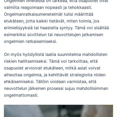
Ongelmien ilmetessä on tärkeää, että osapuolet ovat
valmiita reagoimaan nopeasti ja tehokkaasti.
Ongelmanratkaisumenetelmät tulisi määrittää
etukäteen, jotta kaikki tietävät, miten toimia, jos
erimielisyyksiä tai haasteita syntyy. Tämä voi sisältää
esimerkiksi sovittelun tai neuvottelujen jatkamisen
ongelmien ratkaisemiseksi.
On myös hyödyllistä laatia suunnitelma mahdollisten
riskien hallitsemiseksi. Tämä voi tarkoittaa, että
osapuolet arvioivat etukäteen, mitkä asiat voivat
aiheuttaa ongelmia, ja kehittävät strategioita niiden
ehkäisemiseksi. Tällöin voidaan varmistaa, että
neuvottelun jälkeinen prosessi sujuu mahdollisimman
ongelmattomasti.