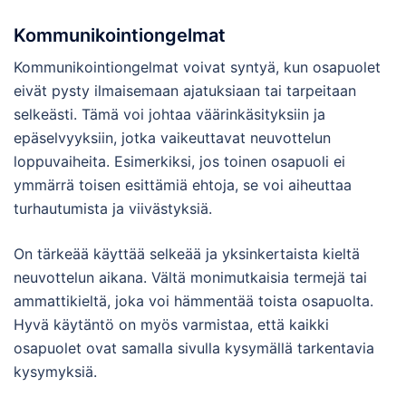
Kommunikointiongelmat
Kommunikointiongelmat voivat syntyä, kun osapuolet
eivät pysty ilmaisemaan ajatuksiaan tai tarpeitaan
selkeästi. Tämä voi johtaa väärinkäsityksiin ja
epäselvyyksiin, jotka vaikeuttavat neuvottelun
loppuvaiheita. Esimerkiksi, jos toinen osapuoli ei
ymmärrä toisen esittämiä ehtoja, se voi aiheuttaa
turhautumista ja viivästyksiä.
On tärkeää käyttää selkeää ja yksinkertaista kieltä
neuvottelun aikana. Vältä monimutkaisia termejä tai
ammattikieltä, joka voi hämmentää toista osapuolta.
Hyvä käytäntö on myös varmistaa, että kaikki
osapuolet ovat samalla sivulla kysymällä tarkentavia
kysymyksiä.