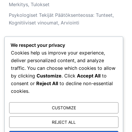
Merkitys, Tulokset
Psykologiset Tekijät Päätöksenteossa: Tunteet,
Kognitiiviset vinoumat, Arviointi
We respect your privacy
Arkisto
Cookies help us improve your experience,
deliver personalized content, and analyze
February 2026
traffic. You can choose which cookies to allow
by clicking
Customize
. Click
Accept All
to
January 2026
consent or
Reject All
to decline non-essential
cookies.
CUSTOMIZE
REJECT ALL