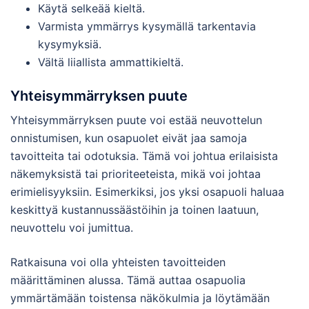
Käytä selkeää kieltä.
Varmista ymmärrys kysymällä tarkentavia
kysymyksiä.
Vältä liiallista ammattikieltä.
Yhteisymmärryksen puute
Yhteisymmärryksen puute voi estää neuvottelun
onnistumisen, kun osapuolet eivät jaa samoja
tavoitteita tai odotuksia. Tämä voi johtua erilaisista
näkemyksistä tai prioriteeteista, mikä voi johtaa
erimielisyyksiin. Esimerkiksi, jos yksi osapuoli haluaa
keskittyä kustannussäästöihin ja toinen laatuun,
neuvottelu voi jumittua.
Ratkaisuna voi olla yhteisten tavoitteiden
määrittäminen alussa. Tämä auttaa osapuolia
ymmärtämään toistensa näkökulmia ja löytämään