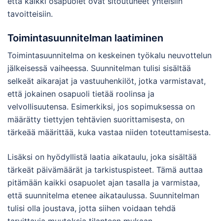
että kaikki osapuolet ovat sitoutuneet yhteisiin
tavoitteisiin.
Toimintasuunnitelman laatiminen
Toimintasuunnitelma on keskeinen työkalu neuvottelun
jälkeisessä vaiheessa. Suunnitelman tulisi sisältää
selkeät aikarajat ja vastuuhenkilöt, jotka varmistavat,
että jokainen osapuoli tietää roolinsa ja
velvollisuutensa. Esimerkiksi, jos sopimuksessa on
määrätty tiettyjen tehtävien suorittamisesta, on
tärkeää määrittää, kuka vastaa niiden toteuttamisesta.
Lisäksi on hyödyllistä laatia aikataulu, joka sisältää
tärkeät päivämäärät ja tarkistuspisteet. Tämä auttaa
pitämään kaikki osapuolet ajan tasalla ja varmistaa,
että suunnitelma etenee aikataulussa. Suunnitelman
tulisi olla joustava, jotta siihen voidaan tehdä
tarvittavia muutoksia tilanteen mukaan.