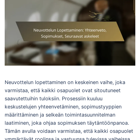
Neuvottelun lopettaminen on keskeinen vaihe, joka
varmistaa, että kaikki osapuolet ovat sitoutuneet
saavutettuihin tuloksiin. Prosessiin kuuluu
keskustelujen yhteenvetäminen, sopimustyyppien
määrittäminen ja selkeän toimintasuunnitelman
laatiminen, joka ohjaa sopimuksen täytäntöönpanoa.
Tämän avulla voidaan varmistaa, että kaikki osapuolet
ymmärtävät roolinsa ja vastuunsa tulevissa vaiheissa.