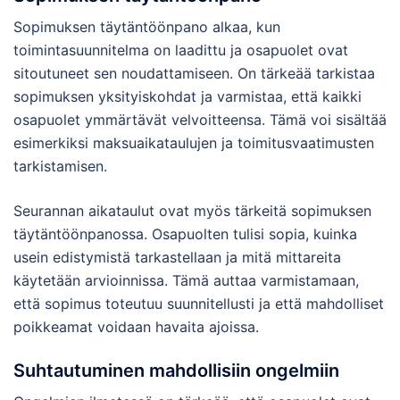
Sopimuksen täytäntöönpano alkaa, kun
toimintasuunnitelma on laadittu ja osapuolet ovat
sitoutuneet sen noudattamiseen. On tärkeää tarkistaa
sopimuksen yksityiskohdat ja varmistaa, että kaikki
osapuolet ymmärtävät velvoitteensa. Tämä voi sisältää
esimerkiksi maksuaikataulujen ja toimitusvaatimusten
tarkistamisen.
Seurannan aikataulut ovat myös tärkeitä sopimuksen
täytäntöönpanossa. Osapuolten tulisi sopia, kuinka
usein edistymistä tarkastellaan ja mitä mittareita
käytetään arvioinnissa. Tämä auttaa varmistamaan,
että sopimus toteutuu suunnitellusti ja että mahdolliset
poikkeamat voidaan havaita ajoissa.
Suhtautuminen mahdollisiin ongelmiin