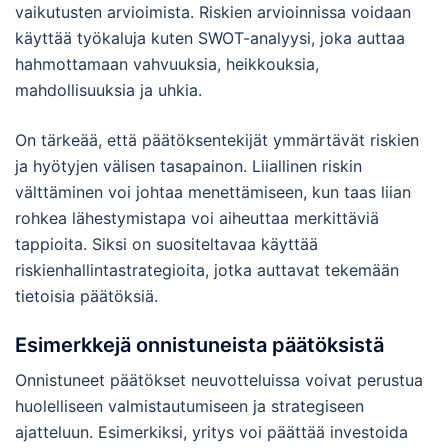
vaikutusten arvioimista. Riskien arvioinnissa voidaan
käyttää työkaluja kuten SWOT-analyysi, joka auttaa
hahmottamaan vahvuuksia, heikkouksia,
mahdollisuuksia ja uhkia.
On tärkeää, että päätöksentekijät ymmärtävät riskien
ja hyötyjen välisen tasapainon. Liiallinen riskin
välttäminen voi johtaa menettämiseen, kun taas liian
rohkea lähestymistapa voi aiheuttaa merkittäviä
tappioita. Siksi on suositeltavaa käyttää
riskienhallintastrategioita, jotka auttavat tekemään
tietoisia päätöksiä.
Esimerkkejä onnistuneista päätöksistä
Onnistuneet päätökset neuvotteluissa voivat perustua
huolelliseen valmistautumiseen ja strategiseen
ajatteluun. Esimerkiksi, yritys voi päättää investoida