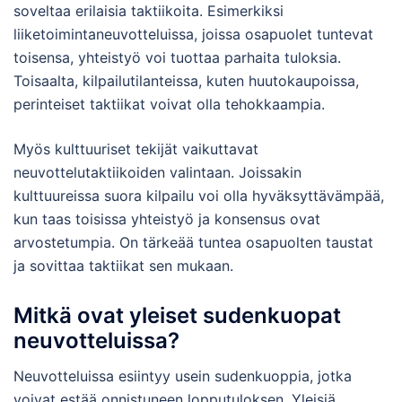
soveltaa erilaisia taktiikoita. Esimerkiksi
liiketoimintaneuvotteluissa, joissa osapuolet tuntevat
toisensa, yhteistyö voi tuottaa parhaita tuloksia.
Toisaalta, kilpailutilanteissa, kuten huutokaupoissa,
perinteiset taktiikat voivat olla tehokkaampia.
Myös kulttuuriset tekijät vaikuttavat
neuvottelutaktiikoiden valintaan. Joissakin
kulttuureissa suora kilpailu voi olla hyväksyttävämpää,
kun taas toisissa yhteistyö ja konsensus ovat
arvostetumpia. On tärkeää tuntea osapuolten taustat
ja sovittaa taktiikat sen mukaan.
Mitkä ovat yleiset sudenkuopat
neuvotteluissa?
Neuvotteluissa esiintyy usein sudenkuoppia, jotka
voivat estää onnistuneen lopputuloksen. Yleisiä