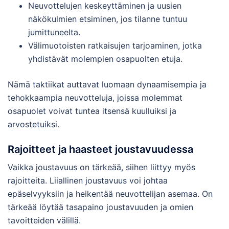
Neuvottelujen keskeyttäminen ja uusien
näkökulmien etsiminen, jos tilanne tuntuu
jumittuneelta.
Välimuotoisten ratkaisujen tarjoaminen, jotka
yhdistävät molempien osapuolten etuja.
Nämä taktiikat auttavat luomaan dynaamisempia ja
tehokkaampia neuvotteluja, joissa molemmat
osapuolet voivat tuntea itsensä kuulluiksi ja
arvostetuiksi.
Rajoitteet ja haasteet joustavuudessa
Vaikka joustavuus on tärkeää, siihen liittyy myös
rajoitteita. Liiallinen joustavuus voi johtaa
epäselvyyksiin ja heikentää neuvottelijan asemaa. On
tärkeää löytää tasapaino joustavuuden ja omien
tavoitteiden välillä.