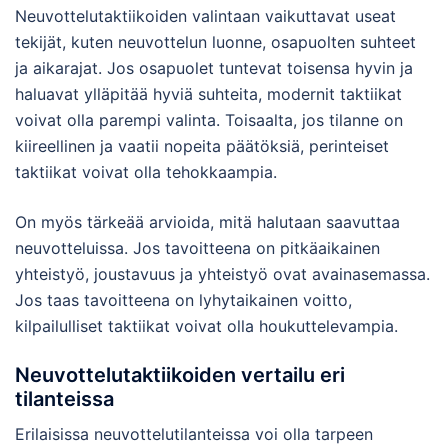
Neuvottelutaktiikoiden valintaan vaikuttavat useat
tekijät, kuten neuvottelun luonne, osapuolten suhteet
ja aikarajat. Jos osapuolet tuntevat toisensa hyvin ja
haluavat ylläpitää hyviä suhteita, modernit taktiikat
voivat olla parempi valinta. Toisaalta, jos tilanne on
kiireellinen ja vaatii nopeita päätöksiä, perinteiset
taktiikat voivat olla tehokkaampia.
On myös tärkeää arvioida, mitä halutaan saavuttaa
neuvotteluissa. Jos tavoitteena on pitkäaikainen
yhteistyö, joustavuus ja yhteistyö ovat avainasemassa.
Jos taas tavoitteena on lyhytaikainen voitto,
kilpailulliset taktiikat voivat olla houkuttelevampia.
Neuvottelutaktiikoiden vertailu eri
tilanteissa
Erilaisissa neuvottelutilanteissa voi olla tarpeen