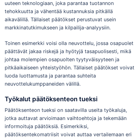
uuteen teknologiaan, joka parantaa tuotannon
tehokkuutta ja vähentää kustannuksia pitkällä
aikavälillä. Tällaiset päätökset perustuvat usein
markkinatutkimukseen ja kilpailija-analyysiin.
Toinen esimerkki voisi olla neuvottelu, jossa osapuolet
päättävät jakaa riskejä ja hyötyjä tasapuolisesti, mikä
johtaa molempien osapuolten tyytyväisyyteen ja
pitkäaikaiseen yhteistyöhön. Tällaiset päätökset voivat
luoda luottamusta ja parantaa suhteita
neuvottelukumppaneiden välillä.
Työkalut päätöksenteon tueksi
Päätöksenteon tueksi on saatavilla useita työkaluja,
jotka auttavat arvioimaan vaihtoehtoja ja tekemään
informoituja päätöksiä. Esimerkiksi,
päätöksentekomatriisit voivat auttaa vertailemaan eri