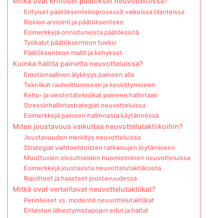
Mitkä ovat kriittiset päätökset neuvotteluissa?
Erityiset päätöksentekoprosessit vaikeissa tilanteissa
Riskien arviointi ja päätöksenteko
Esimerkkejä onnistuneista päätöksistä
Työkalut päätöksenteon tueksi
Päätöksenteon mallit ja kehykset
Kuinka hallita painetta neuvotteluissa?
Emotionaalinen älykkyys paineen alla
Tekniikat rauhoittumiseen ja keskittymiseen
Keho- ja viestintätekniikat paineen hallintaan
Stressinhallintastrategiat neuvotteluissa
Esimerkkejä paineen hallinnasta käytännössä
Miten joustavuus vaikuttaa neuvottelutaktiikoihin?
Joustavuuden merkitys neuvotteluissa
Strategiat vaihtoehtoisten ratkaisujen löytämiseen
Muuttuvien olosuhteiden huomioiminen neuvotteluissa
Esimerkkejä joustavista neuvottelutaktiikoista
Rajoitteet ja haasteet joustavuudessa
Mitkä ovat vertailtavat neuvottelutaktiikat?
Perinteiset vs. modernit neuvottelutaktiikat
Erilaisten lähestymistapojen edut ja haitat