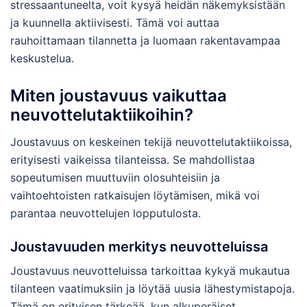
stressaantuneelta, voit kysyä heidän näkemyksistään
ja kuunnella aktiivisesti. Tämä voi auttaa
rauhoittamaan tilannetta ja luomaan rakentavampaa
keskustelua.
Miten joustavuus vaikuttaa
neuvottelutaktiikoihin?
Joustavuus on keskeinen tekijä neuvottelutaktiikoissa,
erityisesti vaikeissa tilanteissa. Se mahdollistaa
sopeutumisen muuttuviin olosuhteisiin ja
vaihtoehtoisten ratkaisujen löytämisen, mikä voi
parantaa neuvottelujen lopputulosta.
Joustavuuden merkitys neuvotteluissa
Joustavuus neuvotteluissa tarkoittaa kykyä mukautua
tilanteen vaatimuksiin ja löytää uusia lähestymistapoja.
Tämä on erityisen tärkeää, kun alkuperäiset