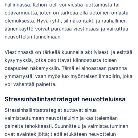
hallinnassa. Kehon kieli voi viestiä luottamusta tai
epävarmuutta, joten on tärkeää olla tietoinen omasta
olemuksesta. Hyvä ryhti, silmäkontakti ja rauhallinen
äänenkäyttö voivat parantaa viestintääsi ja vaikuttaa
neuvottelun tunnelmaan.
Viestinnässä on tärkeää kuunnella aktiivisesti ja esittää
kysymyksiä, jotka osoittavat kiinnostusta toisen
osapuolen näkemyksiin. Tämä ei ainoastaan paranna
ymmärrystä, vaan myös luo myönteisen ilmapiirin, joka
voi vähentää painetta.
Stressinhallintastrategiat neuvotteluissa
Stressinhallintastrategiat auttavat sinua
valmistautumaan neuvotteluihin ja käsittelemään
paineita tehokkaasti. Suunnittelu ja valmistautuminen
ovat avaintekijöitä; tiedä etukäteen neuvottelun