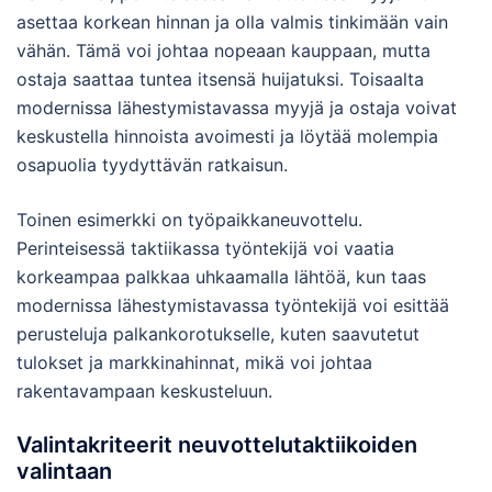
asettaa korkean hinnan ja olla valmis tinkimään vain
vähän. Tämä voi johtaa nopeaan kauppaan, mutta
ostaja saattaa tuntea itsensä huijatuksi. Toisaalta
modernissa lähestymistavassa myyjä ja ostaja voivat
keskustella hinnoista avoimesti ja löytää molempia
osapuolia tyydyttävän ratkaisun.
Toinen esimerkki on työpaikkaneuvottelu.
Perinteisessä taktiikassa työntekijä voi vaatia
korkeampaa palkkaa uhkaamalla lähtöä, kun taas
modernissa lähestymistavassa työntekijä voi esittää
perusteluja palkankorotukselle, kuten saavutetut
tulokset ja markkinahinnat, mikä voi johtaa
rakentavampaan keskusteluun.
Valintakriteerit neuvottelutaktiikoiden
valintaan