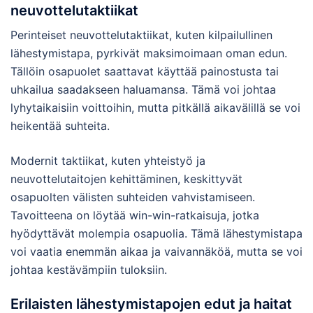
neuvottelutaktiikat
Perinteiset neuvottelutaktiikat, kuten kilpailullinen
lähestymistapa, pyrkivät maksimoimaan oman edun.
Tällöin osapuolet saattavat käyttää painostusta tai
uhkailua saadakseen haluamansa. Tämä voi johtaa
lyhytaikaisiin voittoihin, mutta pitkällä aikavälillä se voi
heikentää suhteita.
Modernit taktiikat, kuten yhteistyö ja
neuvottelutaitojen kehittäminen, keskittyvät
osapuolten välisten suhteiden vahvistamiseen.
Tavoitteena on löytää win-win-ratkaisuja, jotka
hyödyttävät molempia osapuolia. Tämä lähestymistapa
voi vaatia enemmän aikaa ja vaivannäköä, mutta se voi
johtaa kestävämpiin tuloksiin.
Erilaisten lähestymistapojen edut ja haitat