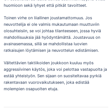
huomioon sekä lyhyet että pitkät tavoitteet.
Toinen virhe on liiallinen joustamattomuus. Jos
neuvottelija ei ole valmis mukautumaan muuttuviin
olosuhteisiin, se voi johtaa tilanteeseen, jossa hyviä
mahdollisuuksia jää hyödyntämättä. Joustavuus on
avainasemassa, sillä se mahdollistaa luovien
ratkaisujen löytämisen ja neuvottelun edistämisen.
Vältettävien taktiikoiden joukkoon kuuluu myös
aggressiivinen käytös, joka voi pelottaa vastapuolta ja
estää yhteistyön. Sen sijaan on suositeltavaa pyrkiä
rakentavaan vuorovaikutukseen, joka edistää
molempien osapuolten etuja.
Post