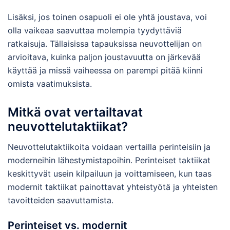
Lisäksi, jos toinen osapuoli ei ole yhtä joustava, voi
olla vaikeaa saavuttaa molempia tyydyttäviä
ratkaisuja. Tällaisissa tapauksissa neuvottelijan on
arvioitava, kuinka paljon joustavuutta on järkevää
käyttää ja missä vaiheessa on parempi pitää kiinni
omista vaatimuksista.
Mitkä ovat vertailtavat
neuvottelutaktiikat?
Neuvottelutaktiikoita voidaan vertailla perinteisiin ja
moderneihin lähestymistapoihin. Perinteiset taktiikat
keskittyvät usein kilpailuun ja voittamiseen, kun taas
modernit taktiikat painottavat yhteistyötä ja yhteisten
tavoitteiden saavuttamista.
Perinteiset vs. modernit