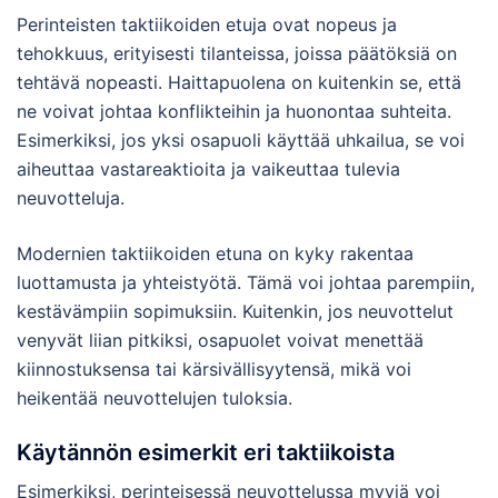
Perinteisten taktiikoiden etuja ovat nopeus ja
tehokkuus, erityisesti tilanteissa, joissa päätöksiä on
tehtävä nopeasti. Haittapuolena on kuitenkin se, että
ne voivat johtaa konflikteihin ja huonontaa suhteita.
Esimerkiksi, jos yksi osapuoli käyttää uhkailua, se voi
aiheuttaa vastareaktioita ja vaikeuttaa tulevia
neuvotteluja.
Modernien taktiikoiden etuna on kyky rakentaa
luottamusta ja yhteistyötä. Tämä voi johtaa parempiin,
kestävämpiin sopimuksiin. Kuitenkin, jos neuvottelut
venyvät liian pitkiksi, osapuolet voivat menettää
kiinnostuksensa tai kärsivällisyytensä, mikä voi
heikentää neuvottelujen tuloksia.
Käytännön esimerkit eri taktiikoista
Esimerkiksi, perinteisessä neuvottelussa myyjä voi