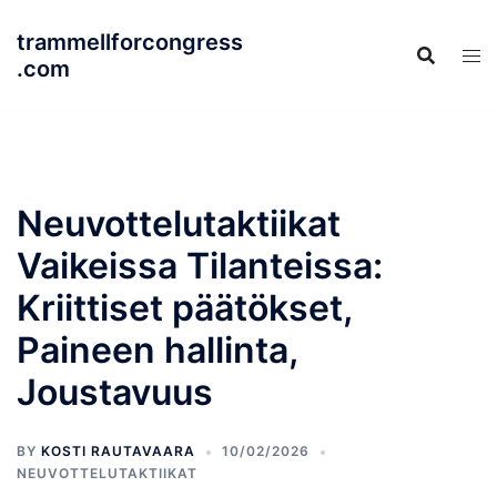
Skip
trammellforcongress
to
.com
content
Neuvottelutaktiikat
Vaikeissa Tilanteissa:
Kriittiset päätökset,
Paineen hallinta,
Joustavuus
BY
KOSTI RAUTAVAARA
10/02/2026
NEUVOTTELUTAKTIIKAT