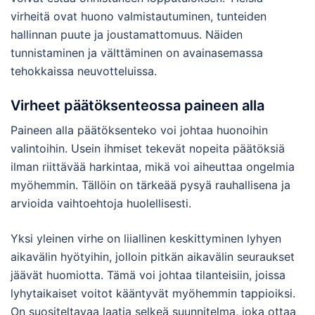
virheitä ovat huono valmistautuminen, tunteiden
hallinnan puute ja joustamattomuus. Näiden
tunnistaminen ja välttäminen on avainasemassa
tehokkaissa neuvotteluissa.
Virheet päätöksenteossa paineen alla
Paineen alla päätöksenteko voi johtaa huonoihin
valintoihin. Usein ihmiset tekevät nopeita päätöksiä
ilman riittävää harkintaa, mikä voi aiheuttaa ongelmia
myöhemmin. Tällöin on tärkeää pysyä rauhallisena ja
arvioida vaihtoehtoja huolellisesti.
Yksi yleinen virhe on liiallinen keskittyminen lyhyen
aikavälin hyötyihin, jolloin pitkän aikavälin seuraukset
jäävät huomiotta. Tämä voi johtaa tilanteisiin, joissa
lyhytaikaiset voitot kääntyvät myöhemmin tappioiksi.
On suositeltavaa laatia selkeä suunnitelma, joka ottaa