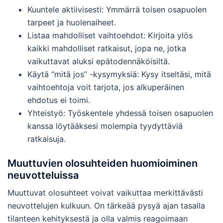
Kuuntele aktiivisesti: Ymmärrä toisen osapuolen
tarpeet ja huolenaiheet.
Listaa mahdolliset vaihtoehdot: Kirjoita ylös
kaikki mahdolliset ratkaisut, jopa ne, jotka
vaikuttavat aluksi epätodennäköisiltä.
Käytä “mitä jos” -kysymyksiä: Kysy itseltäsi, mitä
vaihtoehtoja voit tarjota, jos alkuperäinen
ehdotus ei toimi.
Yhteistyö: Työskentele yhdessä toisen osapuolen
kanssa löytääksesi molempia tyydyttäviä
ratkaisuja.
Muuttuvien olosuhteiden huomioiminen
neuvotteluissa
Muuttuvat olosuhteet voivat vaikuttaa merkittävästi
neuvottelujen kulkuun. On tärkeää pysyä ajan tasalla
tilanteen kehityksestä ja olla valmis reagoimaan