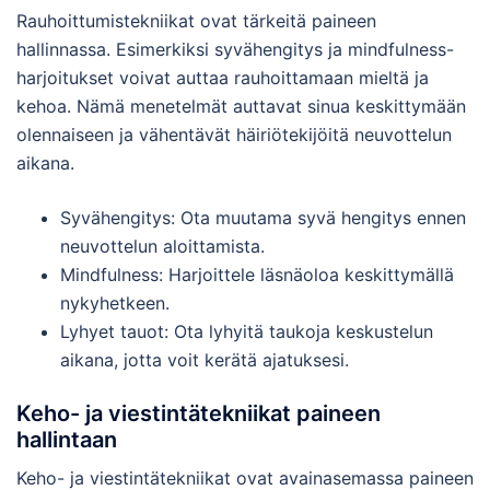
Rauhoittumistekniikat ovat tärkeitä paineen
hallinnassa. Esimerkiksi syvähengitys ja mindfulness-
harjoitukset voivat auttaa rauhoittamaan mieltä ja
kehoa. Nämä menetelmät auttavat sinua keskittymään
olennaiseen ja vähentävät häiriötekijöitä neuvottelun
aikana.
Syvähengitys: Ota muutama syvä hengitys ennen
neuvottelun aloittamista.
Mindfulness: Harjoittele läsnäoloa keskittymällä
nykyhetkeen.
Lyhyet tauot: Ota lyhyitä taukoja keskustelun
aikana, jotta voit kerätä ajatuksesi.
Keho- ja viestintätekniikat paineen
hallintaan
Keho- ja viestintätekniikat ovat avainasemassa paineen