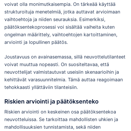
voivat olla monimutkaisempia. On tärkeää käyttää
strukturoituja menetelmiä, jotka auttavat arvioimaan
vaihtoehtoja ja niiden seurauksia. Esimerkiksi,
päätöksentekoprosessi voi sisältää vaiheita kuten
ongelman määrittely, vaihtoehtojen kartoittaminen,
arviointi ja lopullinen päätös.
Joustavuus on avainasemassa, sillä neuvottelutilanteet
voivat muuttua nopeasti. On suositeltavaa, että
neuvottelijat valmistautuvat useisiin skenaarioihin ja
kehittävät varasuunnitelmia. Tämä auttaa reagoimaan
tehokkaasti yllättäviin tilanteisiin.
Riskien arviointi ja päätöksenteko
Riskien arviointi on keskeinen osa päätöksentekoa
neuvotteluissa. Se tarkoittaa mahdollisten uhkien ja
mahdollisuuksien tunnistamista, sekä niiden