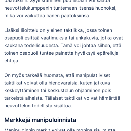
päätöksiin. Syyllistäminen puolestaan voi saada
neuvottelukumppanin tuntemaan itsensä huonoksi,
mikä voi vaikuttaa hänen päätöksiinsä.
Lisäksi liioittelu on yleinen taktiikka, jossa toinen
osapuoli esittää vaatimuksia tai uhkakuvia, jotka ovat
kaukana todellisuudesta. Tämä voi johtaa siihen, että
toinen osapuoli tuntee painetta hyväksyä epäreiluja
ehtoja.
On myös tärkeää huomata, että manipulatiiviset
taktiikat voivat olla hienovaraisia, kuten jatkuva
keskeyttäminen tai keskustelun ohjaaminen pois
tärkeistä aiheista. Tällaiset taktiikat voivat hämärtää
neuvottelun todellista sisältöä.
Merkkejä manipuloinnista
Manipuloinnin merkit voivat olla moninaisia, mutta