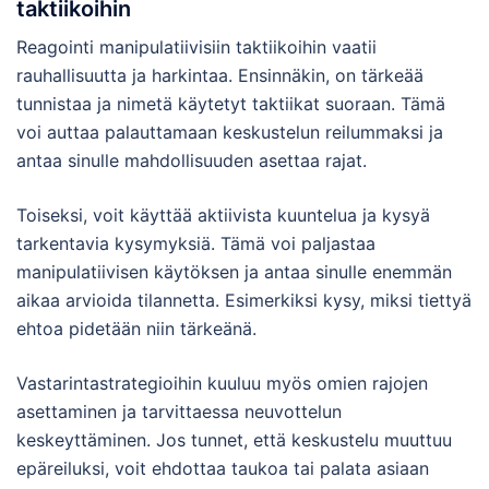
taktiikoihin
Reagointi manipulatiivisiin taktiikoihin vaatii
rauhallisuutta ja harkintaa. Ensinnäkin, on tärkeää
tunnistaa ja nimetä käytetyt taktiikat suoraan. Tämä
voi auttaa palauttamaan keskustelun reilummaksi ja
antaa sinulle mahdollisuuden asettaa rajat.
Toiseksi, voit käyttää aktiivista kuuntelua ja kysyä
tarkentavia kysymyksiä. Tämä voi paljastaa
manipulatiivisen käytöksen ja antaa sinulle enemmän
aikaa arvioida tilannetta. Esimerkiksi kysy, miksi tiettyä
ehtoa pidetään niin tärkeänä.
Vastarintastrategioihin kuuluu myös omien rajojen
asettaminen ja tarvittaessa neuvottelun
keskeyttäminen. Jos tunnet, että keskustelu muuttuu
epäreiluksi, voit ehdottaa taukoa tai palata asiaan