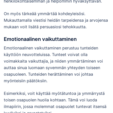
henkilökohtaisemman ja helpommin hyväksyttävän.
On myös tärkeää ymmärtää kohdeyleisösi.
Mukauttamalla viestisi heidän tarpeidensa ja arvojensa
mukaan voit lisätä persuasiosi tehokkuutta.
Emotionaalinen vaikuttaminen
Emotionaalinen vaikuttaminen perustuu tunteiden
käyttöön neuvotteluissa. Tunteet voivat olla
voimakkaita vaikuttajia, ja niiden ymmärtäminen voi
auttaa sinua luomaan syvemmän yhteyden toiseen
osapuoleen. Tunteiden herättäminen voi johtaa
myönteisiin päätöksiin.
Esimerkiksi, voit käyttää myötätuntoa ja ymmärrystä
toisen osapuolen huolia kohtaan. Tämä voi luoda
ilmapiirin, jossa molemmat osapuolet tuntevat itsensä
kuulluiksi ja arvostetuiksi.