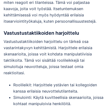
miten reagoit eri tilanteissa. Tämä voi paljastaa
kaavoja, joita voit työstää. Itsetuntemuksen
kehittämisessä voi myös hyödyntää erilaisia
itsearviointityökaluja, kuten persoonallisuustestejä.
Vastustustaktiikoiden harjoittelu
Vastustustaktiikoiden harjoittelu on tärkeä osa
vastarintakyvyn kehittämistä. Harjoittele erilaisia
skenaarioita, joissa voit kohdata manipulatiivisia
taktiikoita. Tämä voi sisältää roolileikkejä tai
simuloituja neuvotteluja, joissa testaat omia
reaktioitasi.
Roolileikit: Harjoittele ystävien tai kollegoiden
kanssa erilaisia neuvottelutilanteita.
Simulointi: Käytä kuvitteellisia skenaarioita, joissa
kohtaat manipuloivia henkilöitä.