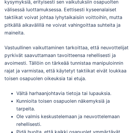
kysymyksiä, erityisesti sen vaikutuksiin osapuolten
välisessä luottamuksessa. Eettisesti kyseenalaiset
taktiikat voivat johtaa lyhytaikaisiin voittoihin, mutta
pitkällä aikavälillä ne voivat vahingoittaa suhteita ja
maineita.
Vastuullinen vaikuttaminen tarkoittaa, että neuvottelijat
pyrkivät saavuttamaan tavoitteensa rehellisesti ja
avoimesti. Tällöin on tärkeää tunnistaa manipuloinnin
rajat ja varmistaa, että käytetyt taktiikat eivät loukkaa
toisen osapuolen oikeuksia tai etuja.
Vältä harhaanjohtavia tietoja tai lupauksia.
Kunnioita toisen osapuolen näkemyksiä ja
tarpeita.
Ole valmis keskustelemaan ja neuvottelemaan
rehellisesti.
Pidä huolta, että kaikki osapuolet ymmärtävät