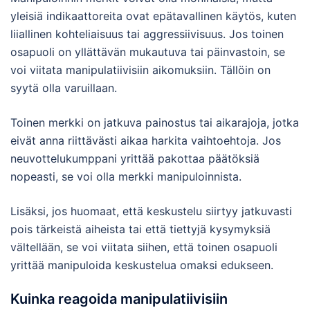
yleisiä indikaattoreita ovat epätavallinen käytös, kuten
liiallinen kohteliaisuus tai aggressiivisuus. Jos toinen
osapuoli on yllättävän mukautuva tai päinvastoin, se
voi viitata manipulatiivisiin aikomuksiin. Tällöin on
syytä olla varuillaan.
Toinen merkki on jatkuva painostus tai aikarajoja, jotka
eivät anna riittävästi aikaa harkita vaihtoehtoja. Jos
neuvottelukumppani yrittää pakottaa päätöksiä
nopeasti, se voi olla merkki manipuloinnista.
Lisäksi, jos huomaat, että keskustelu siirtyy jatkuvasti
pois tärkeistä aiheista tai että tiettyjä kysymyksiä
vältellään, se voi viitata siihen, että toinen osapuoli
yrittää manipuloida keskustelua omaksi edukseen.
Kuinka reagoida manipulatiivisiin