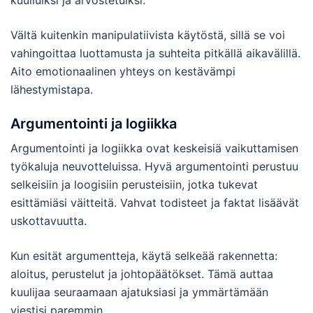
Vältä kuitenkin manipulatiivista käytöstä, sillä se voi
vahingoittaa luottamusta ja suhteita pitkällä aikavälillä.
Aito emotionaalinen yhteys on kestävämpi
lähestymistapa.
Argumentointi ja logiikka
Argumentointi ja logiikka ovat keskeisiä vaikuttamisen
työkaluja neuvotteluissa. Hyvä argumentointi perustuu
selkeisiin ja loogisiin perusteisiin, jotka tukevat
esittämiäsi väitteitä. Vahvat todisteet ja faktat lisäävät
uskottavuutta.
Kun esität argumentteja, käytä selkeää rakennetta:
aloitus, perustelut ja johtopäätökset. Tämä auttaa
kuulijaa seuraamaan ajatuksiasi ja ymmärtämään
viestisi paremmin.