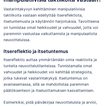
Vastarintakyvyn kehittäminen manipulatiivisia
taktiikoita vastaan edellyttää itsereflektiota,
itsetuntemusta ja käytännön harjoituksia. Tavoitteena
on tunnistaa omat heikkoudet ja vahvuudet, jotta voi
paremmin vastustaa vaikuttamista ja manipulaatiota
neuvotteluissa.
Itsereflektio ja itsetuntemus
Itsereflektio auttaa ymmärtämään omia reaktioita ja
tunteita neuvottelutilanteissa. Tunnistamalla omat
vahvuudet ja heikkoudet voi kehittää strategioita,
jotka tukevat vastarintakykyä. Itsetuntemus on
avainasemassa, sillä se mahdollistaa paremman
päätöksenteon ja itseluottamuksen kasvattamisen.
Esimerkiksi, pidä päiväkirjaa neuvotteluista ja arvioi,