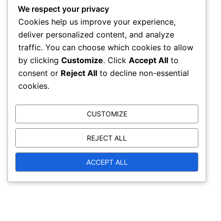
Tunnistaminen, Hallinta, Soveltaminen
We respect your privacy
Cookies help us improve your experience,
Viestinnän Rooli Neuvotteluprosessissa: Vaiheet,
deliver personalized content, and analyze
Merkitys, Tulokset
traffic. You can choose which cookies to allow
Psykologiset Tekijät Päätöksenteossa: Tunteet,
by clicking
Customize
. Click
Accept All
to
Kognitiiviset vinoumat, Arviointi
consent or
Reject All
to decline non-essential
cookies.
Arkisto
CUSTOMIZE
REJECT ALL
February 2026
January 2026
ACCEPT ALL