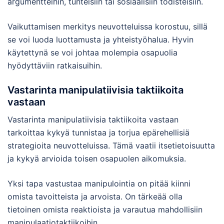
argumentteihin, tunteisiin tai sosiaalisiin todisteisiin.
Vaikuttamisen merkitys neuvotteluissa korostuu, sillä
se voi luoda luottamusta ja yhteistyöhalua. Hyvin
käytettynä se voi johtaa molempia osapuolia
hyödyttäviin ratkaisuihin.
Vastarinta manipulatiivisia taktiikoita
vastaan
Vastarinta manipulatiivisia taktiikoita vastaan
tarkoittaa kykyä tunnistaa ja torjua epärehellisiä
strategioita neuvotteluissa. Tämä vaatii itsetietoisuutta
ja kykyä arvioida toisen osapuolen aikomuksia.
Yksi tapa vastustaa manipulointia on pitää kiinni
omista tavoitteista ja arvoista. On tärkeää olla
tietoinen omista reaktioista ja varautua mahdollisiin
manipulaatiotaktiikoihin.