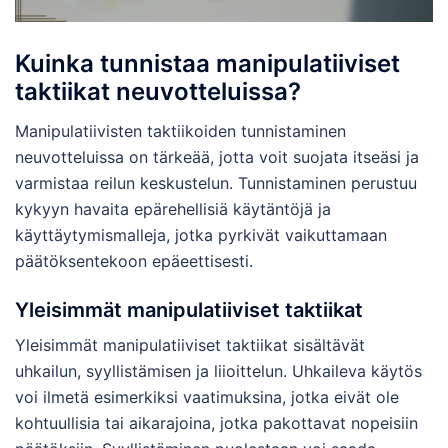
Kuinka tunnistaa manipulatiiviset
taktiikat neuvotteluissa?
Manipulatiivisten taktiikoiden tunnistaminen
neuvotteluissa on tärkeää, jotta voit suojata itseäsi ja
varmistaa reilun keskustelun. Tunnistaminen perustuu
kykyyn havaita epärehellisiä käytäntöjä ja
käyttäytymismalleja, jotka pyrkivät vaikuttamaan
päätöksentekoon epäeettisesti.
Yleisimmät manipulatiiviset taktiikat
Yleisimmät manipulatiiviset taktiikat sisältävät
uhkailun, syyllistämisen ja liioittelun. Uhkaileva käytös
voi ilmetä esimerkiksi vaatimuksina, jotka eivät ole
kohtuullisia tai aikarajoina, jotka pakottavat nopeisiin