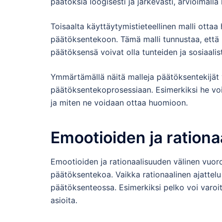
päätöksiä loogisesti ja järkevästi, arvioimalla
Toisaalta käyttäytymistieteellinen malli ottaa
päätöksentekoon. Tämä malli tunnustaa, että i
päätöksensä voivat olla tunteiden ja sosiaali
Ymmärtämällä näitä malleja päätöksentekijät 
päätöksentekoprosessiaan. Esimerkiksi he voi
ja miten ne voidaan ottaa huomioon.
Emootioiden ja ration
Emootioiden ja rationaalisuuden välinen vuo
päätöksentekoa. Vaikka rationaalinen ajattelu 
päätöksenteossa. Esimerkiksi pelko voi varoit
asioita.