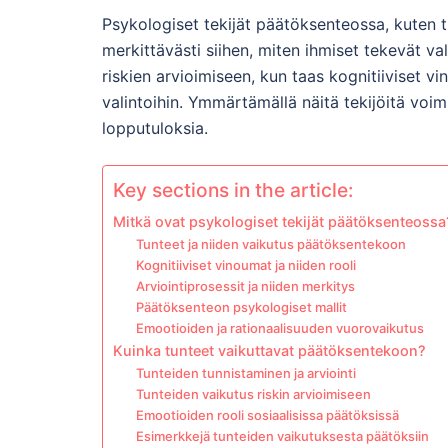
Psykologiset tekijät päätöksenteossa, kuten tu
merkittävästi siihen, miten ihmiset tekevät va
riskien arvioimiseen, kun taas kognitiiviset vi
valintoihin. Ymmärtämällä näitä tekijöitä v
lopputuloksia.
Key sections in the article:
Mitkä ovat psykologiset tekijät päätöksenteossa
Tunteet ja niiden vaikutus päätöksentekoon
Kognitiiviset vinoumat ja niiden rooli
Arviointiprosessit ja niiden merkitys
Päätöksenteon psykologiset mallit
Emootioiden ja rationaalisuuden vuorovaikutus
Kuinka tunteet vaikuttavat päätöksentekoon?
Tunteiden tunnistaminen ja arviointi
Tunteiden vaikutus riskin arvioimiseen
Emootioiden rooli sosiaalisissa päätöksissä
Esimerkkejä tunteiden vaikutuksesta päätöksiin