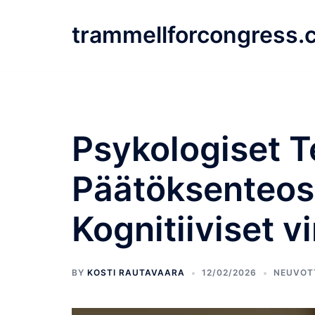
Skip
to
trammellforcongress.
content
Psykologiset T
Päätöksenteoss
Kognitiiviset v
BY
KOSTI RAUTAVAARA
12/02/2026
NEUVOT