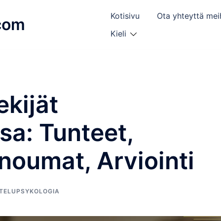
Kotisivu
Ota yhteyttä mei
com
Kieli
ekijät
a: Tunteet,
inoumat, Arviointi
TELUPSYKOLOGIA