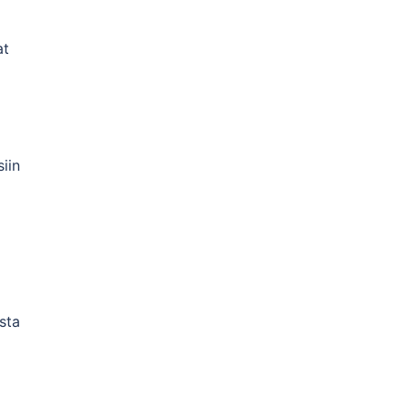
at
iin
sta