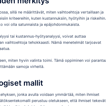
iiden merkitys
ssa, sillä ne määrittävät, miten vaihtoehtoja vertaillaan ja
siin kriteereihin, kuten kustannuksiin, hyötyihin ja riskeihin.
o voi olla satunnaista ja epäjohdonmukaista.
lyysi tai kustannus-hyötyanalyysi, voivat auttaa
aan vaihtoehtoja tehokkaasti. Nämä menetelmät tarjoavat
aatua.
en, miten hyvin valinta toimi. Tämä oppiminen voi paranta
lttämään samoja virheitä.
giset mallit
kehyksen, jonka avulla voidaan ymmärtää, miten ihmiset
päätöksentekomalli perustuu oletukseen, että ihmiset tekevät