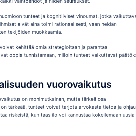
 kaikki vaihtoehdot ja niiden seuraukset.
 huomioon tunteet ja kognitiiviset vinoumat, jotka vaikuttav
hmiset eivät aina toimi rationaalisesti, vaan heidän
sten tekijöiden muokkaamia.
voivat kehittää omia strategioitaan ja parantaa
vat oppia tunnistamaan, milloin tunteet vaikuttavat päätöks
aalisuuden vuorovaikutus
rovaikutus on monimutkainen, mutta tärkeä osa
on tärkeää, tunteet voivat tarjota arvokasta tietoa ja ohjau
taa riskeistä, kun taas ilo voi kannustaa kokeilemaan uusia