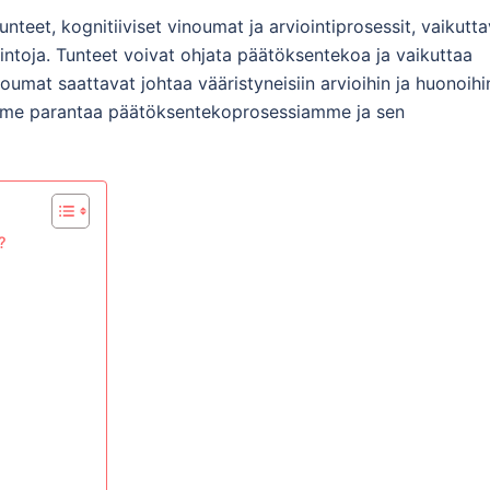
nteet, kognitiiviset vinoumat ja arviointiprosessit, vaikutta
lintoja. Tunteet voivat ohjata päätöksentekoa ja vaikuttaa
noumat saattavat johtaa vääristyneisiin arvioihin ja huonoihi
oimme parantaa päätöksentekoprosessiamme ja sen
?