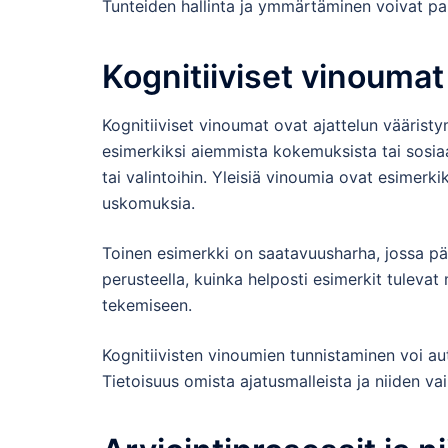
Tunteiden hallinta ja ymmärtäminen voivat p
Kognitiiviset vinoumat 
Kognitiiviset vinoumat ovat ajattelun väärist
esimerkiksi aiemmista kokemuksista tai sosiaali
tai valintoihin. Yleisiä vinoumia ovat esimerki
uskomuksia.
Toinen esimerkki on saatavuusharha, jossa pä
perusteella, kuinka helposti esimerkit tulevat
tekemiseen.
Kognitiivisten vinoumien tunnistaminen voi a
Tietoisuus omista ajatusmalleista ja niiden vai