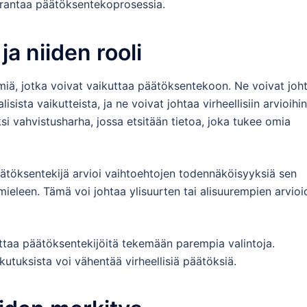
arantaa päätöksentekoprosessia.
ja niiden rooli
ymiä, jotka voivat vaikuttaa päätöksentekoon. Ne voivat joh
sista vaikutteista, ja ne voivat johtaa virheellisiin arvioihin
ksi vahvistusharha, jossa etsitään tietoa, joka tukee omia
ätöksentekijä arvioi vaihtoehtojen todennäköisyyksiä sen
 mieleen. Tämä voi johtaa ylisuurten tai alisuurempien arvio
uttaa päätöksentekijöitä tekemään parempia valintoja.
kutuksista voi vähentää virheellisiä päätöksiä.