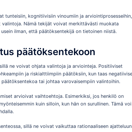
 tunteisiin, kognitiivisiin vinoumiin ja arviointiprosesseihin,
t valintoja. Nämä tekijät voivat merkittävästi muokata
sein ilman, että päätöksentekijä on tietoinen niistä.
kutus päätöksentekoon
ä ne voivat ohjata valintoja ja arviointeja. Positiiviset
ohkeampiin ja riskialttiimpiin päätöksiin, kun taas negatiivis
ä päätöksentekoa tai johtaa varovaisempiin valintoihin.
miset arvioivat vaihtoehtoja. Esimerkiksi, jos henkilö on
 myönteisemmin kuin silloin, kun hän on surullinen. Tämä voi
hdalla.
teossa, sillä ne voivat vaikuttaa rationaaliseen ajatteluun