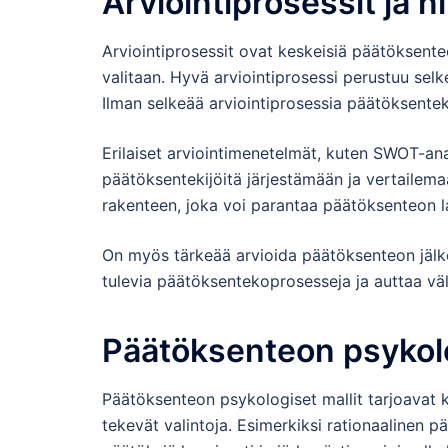
Arviointiprosessit ja n
Arviointiprosessit ovat keskeisiä päätöksenteo
valitaan. Hyvä arviointiprosessi perustuu selkei
Ilman selkeää arviointiprosessia päätöksentek
Erilaiset arviointimenetelmät, kuten SWOT-ana
päätöksentekijöitä järjestämään ja vertailem
rakenteen, joka voi parantaa päätöksenteon l
On myös tärkeää arvioida päätöksenteon jälke
tulevia päätöksentekoprosesseja ja auttaa vä
Päätöksenteon psykolo
Päätöksenteon psykologiset mallit tarjoavat 
tekevät valintoja. Esimerkiksi rationaalinen 