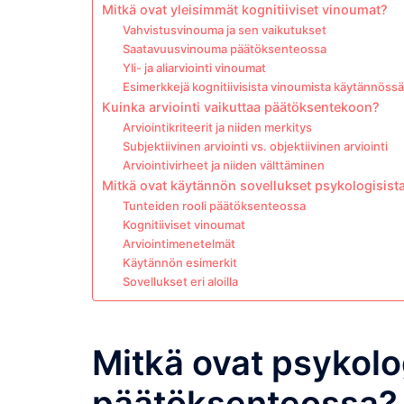
Mitkä ovat yleisimmät kognitiiviset vinoumat?
Vahvistusvinouma ja sen vaikutukset
Saatavuusvinouma päätöksenteossa
Yli- ja aliarviointi vinoumat
Esimerkkejä kognitiivisista vinoumista käytännössä
Kuinka arviointi vaikuttaa päätöksentekoon?
Arviointikriteerit ja niiden merkitys
Subjektiivinen arviointi vs. objektiivinen arviointi
Arviointivirheet ja niiden välttäminen
Mitkä ovat käytännön sovellukset psykologisista
Tunteiden rooli päätöksenteossa
Kognitiiviset vinoumat
Arviointimenetelmät
Käytännön esimerkit
Sovellukset eri aloilla
Mitkä ovat psykolog
päätöksenteossa?