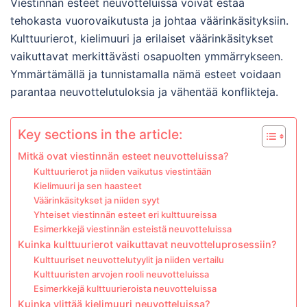
Viestinnän esteet neuvotteluissa voivat estää
tehokasta vuorovaikutusta ja johtaa väärinkäsityksiin.
Kulttuurierot, kielimuuri ja erilaiset väärinkäsitykset
vaikuttavat merkittävästi osapuolten ymmärrykseen.
Ymmärtämällä ja tunnistamalla nämä esteet voidaan
parantaa neuvottelutuloksia ja vähentää konflikteja.
Key sections in the article:
Mitkä ovat viestinnän esteet neuvotteluissa?
Kulttuurierot ja niiden vaikutus viestintään
Kielimuuri ja sen haasteet
Väärinkäsitykset ja niiden syyt
Yhteiset viestinnän esteet eri kulttuureissa
Esimerkkejä viestinnän esteistä neuvotteluissa
Kuinka kulttuurierot vaikuttavat neuvotteluprosessiin?
Kulttuuriset neuvottelutyylit ja niiden vertailu
Kulttuuristen arvojen rooli neuvotteluissa
Esimerkkejä kulttuurieroista neuvotteluissa
Kuinka ylittää kielimuuri neuvotteluissa?