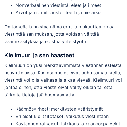
Nonverbaalinen viestintä: eleet ja ilmeet
Arvot ja normit: auktoriteetti ja hierarkia
On tärkeää tunnistaa nämä erot ja mukauttaa omaa
viestintää sen mukaan, jotta voidaan välttää
väärinkäsityksiä ja edistää yhteistyötä.
Kielimuuri ja sen haasteet
Kielimuuri on yksi merkittävimmistä viestinnän esteistä
neuvotteluissa. Kun osapuolet eivät puhu samaa kieltä,
viestintä voi olla vaikeaa ja aikaa vievää. Kielimuuri voi
johtaa siihen, että viestit eivät välity oikein tai että
tärkeitä tietoja jää huomaamatta.
Käännösvirheet: merkitysten vääristymät
Erilaiset kielitaitotasot: vaikutus viestintään
Käytännön ratkaisut: tulkkaus ja käännöspalvelut