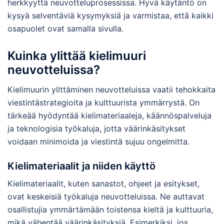
herkkyyttä neuvotteluprosessissa. Hyvä käytäntö on
kysyä selventäviä kysymyksiä ja varmistaa, että kaikki
osapuolet ovat samalla sivulla.
Kuinka ylittää kielimuuri
neuvotteluissa?
Kielimuurin ylittäminen neuvotteluissa vaatii tehokkaita
viestintästrategioita ja kulttuurista ymmärrystä. On
tärkeää hyödyntää kielimateriaaleja, käännöspalveluja
ja teknologisia työkaluja, jotta väärinkäsitykset
voidaan minimoida ja viestintä sujuu ongelmitta.
Kielimateriaalit ja niiden käyttö
Kielimateriaalit, kuten sanastot, ohjeet ja esitykset,
ovat keskeisiä työkaluja neuvotteluissa. Ne auttavat
osallistujia ymmärtämään toistensa kieltä ja kulttuuria,
mikä vähentää väärinkäsityksiä. Esimerkiksi, jos