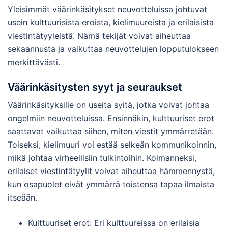
Yleisimmät väärinkäsitykset neuvotteluissa johtuvat
usein kulttuurisista eroista, kielimuureista ja erilaisista
viestintätyyleistä. Nämä tekijät voivat aiheuttaa
sekaannusta ja vaikuttaa neuvottelujen lopputulokseen
merkittävästi.
Väärinkäsitysten syyt ja seuraukset
Väärinkäsityksille on useita syitä, jotka voivat johtaa
ongelmiin neuvotteluissa. Ensinnäkin, kulttuuriset erot
saattavat vaikuttaa siihen, miten viestit ymmärretään.
Toiseksi, kielimuuri voi estää selkeän kommunikoinnin,
mikä johtaa virheellisiin tulkintoihin. Kolmanneksi,
erilaiset viestintätyylit voivat aiheuttaa hämmennystä,
kun osapuolet eivät ymmärrä toistensa tapaa ilmaista
itseään.
Kulttuuriset erot: Eri kulttuureissa on erilaisia