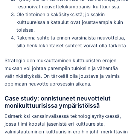
resonoivat neuvottelukumppanisi kulttuurissa.
Ole tietoinen aikakäsityksistä; joissakin
kulttuureissa aikataulut ovat joustavampia kuin
toisissa.
Rakenna suhteita ennen varsinaista neuvottelua,
sillä henkilökohtaiset suhteet voivat olla tärkeitä.
Strategioiden mukauttaminen kulttuuristen erojen
mukaan voi johtaa parempiin tuloksiin ja vähentää
väärinkäsityksiä. On tärkeää olla joustava ja valmis
oppimaan neuvotteluprosessin aikana.
Case study: onnistuneet neuvottelut
monikulttuurisissa ympäristöissä
Esimerkiksi kansainvälisessä teknologiayrityksessä,
jossa tiimi koostui jäsenistä eri kulttuureista,
valmistautuminen kulttuurisiin eroihin johti merkittäviin