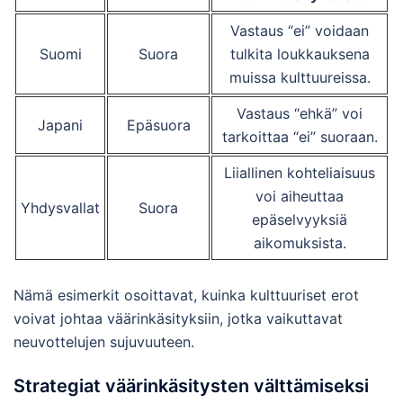
Vastaus “ei” voidaan
Suomi
Suora
tulkita loukkauksena
muissa kulttuureissa.
Vastaus “ehkä” voi
Japani
Epäsuora
tarkoittaa “ei” suoraan.
Liiallinen kohteliaisuus
voi aiheuttaa
Yhdysvallat
Suora
epäselvyyksiä
aikomuksista.
Nämä esimerkit osoittavat, kuinka kulttuuriset erot
voivat johtaa väärinkäsityksiin, jotka vaikuttavat
neuvottelujen sujuvuuteen.
Strategiat väärinkäsitysten välttämiseksi