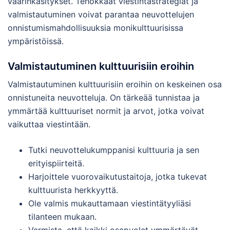
väärinkäsitykset. Tehokkaat viestintästrategiat ja
valmistautuminen voivat parantaa neuvottelujen
onnistumismahdollisuuksia monikulttuurisissa
ympäristöissä.
Valmistautuminen kulttuurisiin eroihin
Valmistautuminen kulttuurisiin eroihin on keskeinen osa
onnistuneita neuvotteluja. On tärkeää tunnistaa ja
ymmärtää kulttuuriset normit ja arvot, jotka voivat
vaikuttaa viestintään.
Tutki neuvottelukumppanisi kulttuuria ja sen
erityispiirteitä.
Harjoittele vuorovaikutustaitoja, jotka tukevat
kulttuurista herkkyyttä.
Ole valmis mukauttamaan viestintätyyliäsi
tilanteen mukaan.
Varmista, että kaikki osapuolet ymmärtävät