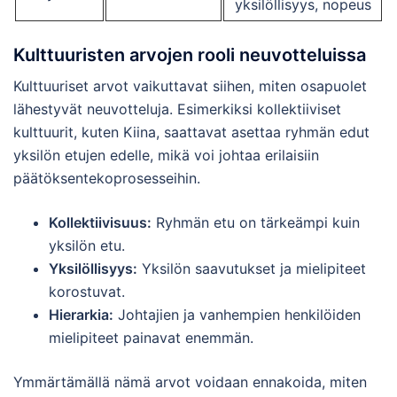
yksilöllisyys, nopeus
Kulttuuristen arvojen rooli neuvotteluissa
Kulttuuriset arvot vaikuttavat siihen, miten osapuolet
lähestyvät neuvotteluja. Esimerkiksi kollektiiviset
kulttuurit, kuten Kiina, saattavat asettaa ryhmän edut
yksilön etujen edelle, mikä voi johtaa erilaisiin
päätöksentekoprosesseihin.
Kollektiivisuus:
Ryhmän etu on tärkeämpi kuin
yksilön etu.
Yksilöllisyys:
Yksilön saavutukset ja mielipiteet
korostuvat.
Hierarkia:
Johtajien ja vanhempien henkilöiden
mielipiteet painavat enemmän.
Ymmärtämällä nämä arvot voidaan ennakoida, miten