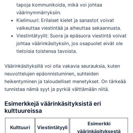
tapoja kommunikoida, mikä voi johtaa
väärinymmärryksiin.
Kielimuuri: Erilaiset kielet ja sanastot voivat
vaikeuttaa viestintää ja aiheuttaa sekaannusta.
Viestintätyylit: Suora ja epäsuora viestintä voivat
johtaa väärinkäsityksiin, jos osapuolet eivät ole
tietoisia toistensa tavoista.
Väärinkäsityksillä voi olla vakavia seurauksia, kuten
neuvottelujen epäonnistuminen, suhteiden
heikentyminen ja taloudelliset menetykset. On tärkeää
tunnistaa nämä syyt ja pyrkiä välttämään niitä.
Esimerkkejä väärinkäsityksistä eri
kulttuureissa
Esimerkki
Kulttuuri
Viestintätyyli
väärinkäsityksestä