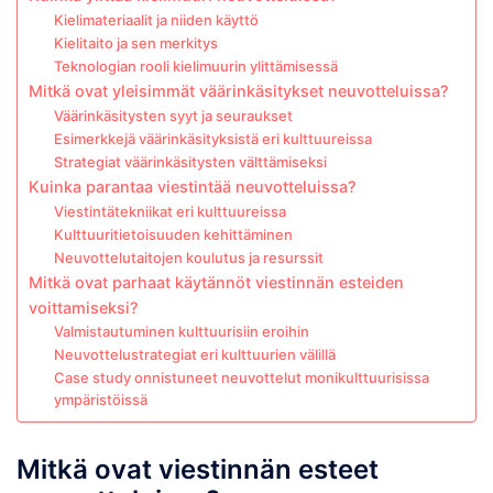
Kielimateriaalit ja niiden käyttö
Kielitaito ja sen merkitys
Teknologian rooli kielimuurin ylittämisessä
Mitkä ovat yleisimmät väärinkäsitykset neuvotteluissa?
Väärinkäsitysten syyt ja seuraukset
Esimerkkejä väärinkäsityksistä eri kulttuureissa
Strategiat väärinkäsitysten välttämiseksi
Kuinka parantaa viestintää neuvotteluissa?
Viestintätekniikat eri kulttuureissa
Kulttuuritietoisuuden kehittäminen
Neuvottelutaitojen koulutus ja resurssit
Mitkä ovat parhaat käytännöt viestinnän esteiden
voittamiseksi?
Valmistautuminen kulttuurisiin eroihin
Neuvottelustrategiat eri kulttuurien välillä
Case study onnistuneet neuvottelut monikulttuurisissa
ympäristöissä
Mitkä ovat viestinnän esteet