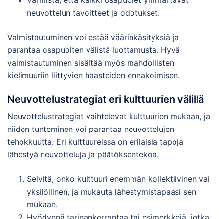
neuvottelun tavoitteet ja odotukset.
Valmistautuminen voi estää väärinkäsityksiä ja
parantaa osapuolten välistä luottamusta. Hyvä
valmistautuminen sisältää myös mahdollisten
kielimuuriin liittyvien haasteiden ennakoimisen.
Neuvottelustrategiat eri kulttuurien välillä
Neuvottelustrategiat vaihtelevat kulttuurien mukaan, ja
niiden tunteminen voi parantaa neuvottelujen
tehokkuutta. Eri kulttuureissa on erilaisia tapoja
lähestyä neuvotteluja ja päätöksentekoa.
Selvitä, onko kulttuuri enemmän kollektiivinen vai
yksilöllinen, ja mukauta lähestymistapaasi sen
mukaan.
Hyödynnä tarinankerrontaa tai esimerkkejä, jotka