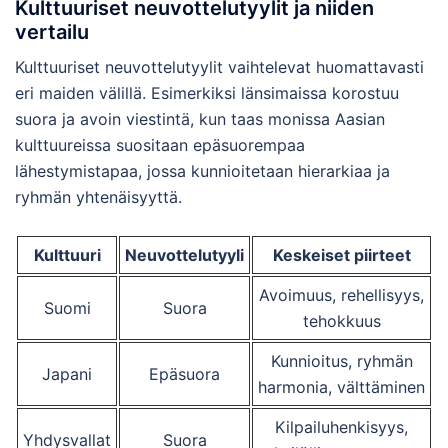
Kulttuuriset neuvottelutyylit ja niiden
vertailu
Kulttuuriset neuvottelutyylit vaihtelevat huomattavasti
eri maiden välillä. Esimerkiksi länsimaissa korostuu
suora ja avoin viestintä, kun taas monissa Aasian
kulttuureissa suositaan epäsuorempaa
lähestymistapaa, jossa kunnioitetaan hierarkiaa ja
ryhmän yhtenäisyyttä.
Kulttuuri
Neuvottelutyyli
Keskeiset piirteet
Avoimuus, rehellisyys,
Suomi
Suora
tehokkuus
Kunnioitus, ryhmän
Japani
Epäsuora
harmonia, välttäminen
Kilpailuhenkisyys,
Yhdysvallat
Suora