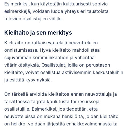
Esimerkiksi, kun käytetään kulttuurisesti sopivia
esimerkkejä, voidaan luoda yhteys eri taustoista
tulevien osallistujien välille.
Kielitaito ja sen merkitys
Kielitaito on ratkaiseva tekijä neuvottelujen
onnistumisessa. Hyvä kielitaito mahdollistaa
sujuvamman kommunikaation ja vähentää
väärinkäsityksiä. Osallistujat, joilla on perustason
kielitaito, voivat osallistua aktiivisemmin keskusteluihin
ja esittää kysymyksiä.
On tärkeää arvioida kielitaitoa ennen neuvotteluja ja
tarvittaessa tarjota koulutusta tai resursseja
osallistujille. Esimerkiksi, jos tiedetään, että
neuvotteluissa on mukana henkilöitä, joiden kielitaito
on heikko, voidaan järjestää ennakkovalmennusta tai