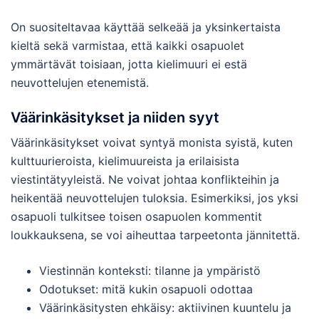
On suositeltavaa käyttää selkeää ja yksinkertaista
kieltä sekä varmistaa, että kaikki osapuolet
ymmärtävät toisiaan, jotta kielimuuri ei estä
neuvottelujen etenemistä.
Väärinkäsitykset ja niiden syyt
Väärinkäsitykset voivat syntyä monista syistä, kuten
kulttuurieroista, kielimuureista ja erilaisista
viestintätyyleistä. Ne voivat johtaa konflikteihin ja
heikentää neuvottelujen tuloksia. Esimerkiksi, jos yksi
osapuoli tulkitsee toisen osapuolen kommentit
loukkauksena, se voi aiheuttaa tarpeetonta jännitettä.
Viestinnän konteksti: tilanne ja ympäristö
Odotukset: mitä kukin osapuoli odottaa
Väärinkäsitysten ehkäisy: aktiivinen kuuntelu ja