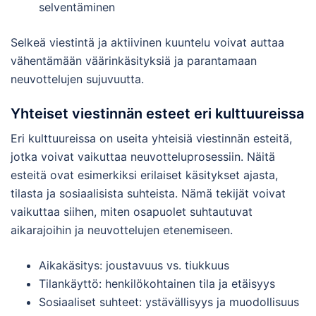
selventäminen
Selkeä viestintä ja aktiivinen kuuntelu voivat auttaa
vähentämään väärinkäsityksiä ja parantamaan
neuvottelujen sujuvuutta.
Yhteiset viestinnän esteet eri kulttuureissa
Eri kulttuureissa on useita yhteisiä viestinnän esteitä,
jotka voivat vaikuttaa neuvotteluprosessiin. Näitä
esteitä ovat esimerkiksi erilaiset käsitykset ajasta,
tilasta ja sosiaalisista suhteista. Nämä tekijät voivat
vaikuttaa siihen, miten osapuolet suhtautuvat
aikarajoihin ja neuvottelujen etenemiseen.
Aikakäsitys: joustavuus vs. tiukkuus
Tilankäyttö: henkilökohtainen tila ja etäisyys
Sosiaaliset suhteet: ystävällisyys ja muodollisuus