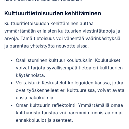
Kulttuuritietoisuuden kehittäminen
Kulttuuritietoisuuden kehittäminen auttaa
ymmärtämään erilaisten kulttuurien viestintätapoja ja
arvoja. Tämä tietoisuus voi vähentää väärinkäsityksiä
ja parantaa yhteistyötä neuvotteluissa.
Osallistuminen kulttuurikoulutuksiin: Koulutukset
voivat tarjota syvällisempää tietoa eri kulttuurien
käytännöistä.
Vertaistuki: Keskustelut kollegoiden kanssa, jotka
ovat työskennelleet eri kulttuureissa, voivat avata
uusia näkökulmia.
Oman kulttuurin reflektointi: Ymmärtämällä omaa
kulttuurista taustaa voi paremmin tunnistaa omat
ennakkoluulot ja asenteet.