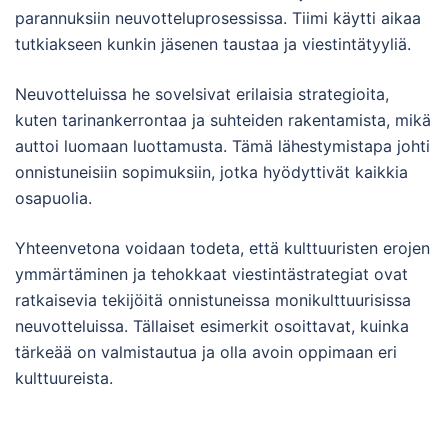
parannuksiin neuvotteluprosessissa. Tiimi käytti aikaa
tutkiakseen kunkin jäsenen taustaa ja viestintätyyliä.
Neuvotteluissa he sovelsivat erilaisia strategioita,
kuten tarinankerrontaa ja suhteiden rakentamista, mikä
auttoi luomaan luottamusta. Tämä lähestymistapa johti
onnistuneisiin sopimuksiin, jotka hyödyttivät kaikkia
osapuolia.
Yhteenvetona voidaan todeta, että kulttuuristen erojen
ymmärtäminen ja tehokkaat viestintästrategiat ovat
ratkaisevia tekijöitä onnistuneissa monikulttuurisissa
neuvotteluissa. Tällaiset esimerkit osoittavat, kuinka
tärkeää on valmistautua ja olla avoin oppimaan eri
kulttuureista.