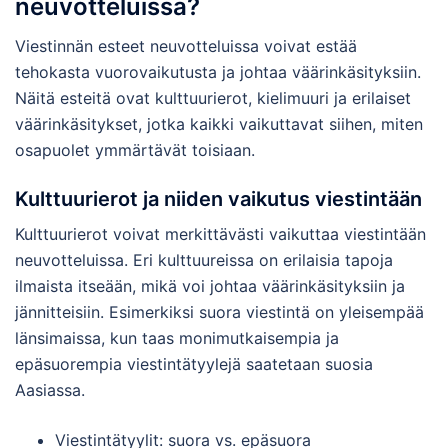
neuvotteluissa?
Viestinnän esteet neuvotteluissa voivat estää
tehokasta vuorovaikutusta ja johtaa väärinkäsityksiin.
Näitä esteitä ovat kulttuurierot, kielimuuri ja erilaiset
väärinkäsitykset, jotka kaikki vaikuttavat siihen, miten
osapuolet ymmärtävät toisiaan.
Kulttuurierot ja niiden vaikutus viestintään
Kulttuurierot voivat merkittävästi vaikuttaa viestintään
neuvotteluissa. Eri kulttuureissa on erilaisia tapoja
ilmaista itseään, mikä voi johtaa väärinkäsityksiin ja
jännitteisiin. Esimerkiksi suora viestintä on yleisempää
länsimaissa, kun taas monimutkaisempia ja
epäsuorempia viestintätyylejä saatetaan suosia
Aasiassa.
Viestintätyylit: suora vs. epäsuora