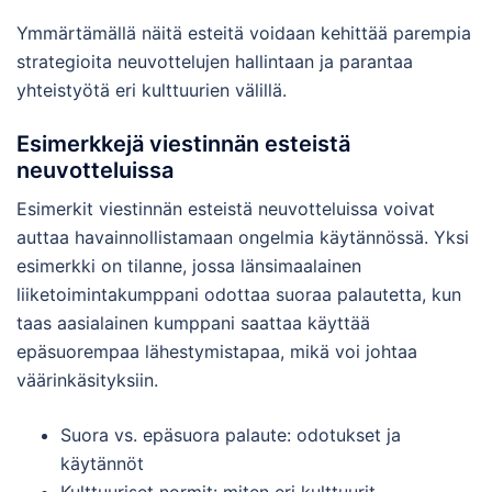
Ymmärtämällä näitä esteitä voidaan kehittää parempia
strategioita neuvottelujen hallintaan ja parantaa
yhteistyötä eri kulttuurien välillä.
Esimerkkejä viestinnän esteistä
neuvotteluissa
Esimerkit viestinnän esteistä neuvotteluissa voivat
auttaa havainnollistamaan ongelmia käytännössä. Yksi
esimerkki on tilanne, jossa länsimaalainen
liiketoimintakumppani odottaa suoraa palautetta, kun
taas aasialainen kumppani saattaa käyttää
epäsuorempaa lähestymistapaa, mikä voi johtaa
väärinkäsityksiin.
Suora vs. epäsuora palaute: odotukset ja
käytännöt
Kulttuuriset normit: miten eri kulttuurit