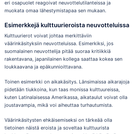
eri osapuolet reagoivat neuvottelutilanteissa ja
muokata omaa lähestymistapaa sen mukaan.
Esimerkkejä kulttuurieroista neuvotteluissa
Kulttuurierot voivat johtaa merkittäviin
väärinkäsityksiin neuvotteluissa. Esimerkiksi, jos
suomalainen neuvottelija pitää suoraa kritiikkiä
rakentavana, japanilainen kollega saattaa kokea sen
loukkaavana ja epäkunnioittavana.
Toinen esimerkki on aikakäsitys. Länsimaissa aikarajoja
pidetään tiukkoina, kun taas monissa kulttuureissa,
kuten Latinalaisessa Amerikassa, aikataulut voivat olla
joustavampia, mikä voi aiheuttaa turhautumista.
Väärinkäsitysten ehkäisemiseksi on tärkeää olla
tietoinen näistä eroista ja soveltaa kulttuurista