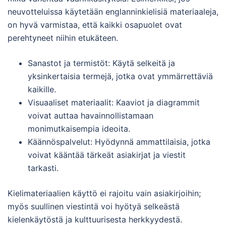
neuvotteluissa käytetään englanninkielisiä materiaaleja,
on hyvä varmistaa, että kaikki osapuolet ovat
perehtyneet niihin etukäteen.
Sanastot ja termistöt: Käytä selkeitä ja
yksinkertaisia termejä, jotka ovat ymmärrettäviä
kaikille.
Visuaaliset materiaalit: Kaaviot ja diagrammit
voivat auttaa havainnollistamaan
monimutkaisempia ideoita.
Käännöspalvelut: Hyödynnä ammattilaisia, jotka
voivat kääntää tärkeät asiakirjat ja viestit
tarkasti.
Kielimateriaalien käyttö ei rajoitu vain asiakirjoihin;
myös suullinen viestintä voi hyötyä selkeästä
kielenkäytöstä ja kulttuurisesta herkkyydestä.