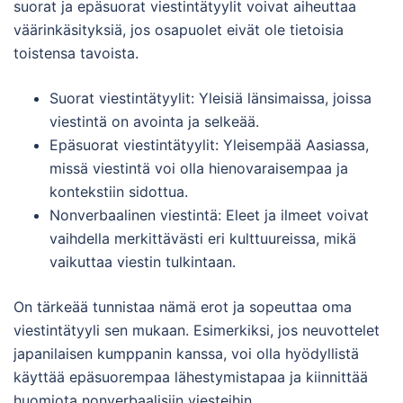
suorat ja epäsuorat viestintätyylit voivat aiheuttaa
väärinkäsityksiä, jos osapuolet eivät ole tietoisia
toistensa tavoista.
Suorat viestintätyylit: Yleisiä länsimaissa, joissa
viestintä on avointa ja selkeää.
Epäsuorat viestintätyylit: Yleisempää Aasiassa,
missä viestintä voi olla hienovaraisempaa ja
kontekstiin sidottua.
Nonverbaalinen viestintä: Eleet ja ilmeet voivat
vaihdella merkittävästi eri kulttuureissa, mikä
vaikuttaa viestin tulkintaan.
On tärkeää tunnistaa nämä erot ja sopeuttaa oma
viestintätyyli sen mukaan. Esimerkiksi, jos neuvottelet
japanilaisen kumppanin kanssa, voi olla hyödyllistä
käyttää epäsuorempaa lähestymistapaa ja kiinnittää
huomiota nonverbaalisiin viesteihin.