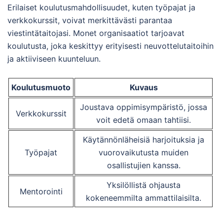
Erilaiset koulutusmahdollisuudet, kuten työpajat ja
verkkokurssit, voivat merkittävästi parantaa
viestintätaitojasi. Monet organisaatiot tarjoavat
koulutusta, joka keskittyy erityisesti neuvottelutaitoihin
ja aktiiviseen kuunteluun.
Koulutusmuoto
Kuvaus
Joustava oppimisympäristö, jossa
Verkkokurssit
voit edetä omaan tahtiisi.
Käytännönläheisiä harjoituksia ja
Työpajat
vuorovaikutusta muiden
osallistujien kanssa.
Yksilöllistä ohjausta
Mentorointi
kokeneemmilta ammattilaisilta.