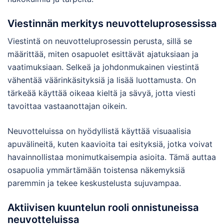
Viestinnän merkitys neuvotteluprosessissa
Viestintä on neuvotteluprosessin perusta, sillä se
määrittää, miten osapuolet esittävät ajatuksiaan ja
vaatimuksiaan. Selkeä ja johdonmukainen viestintä
vähentää väärinkäsityksiä ja lisää luottamusta. On
tärkeää käyttää oikeaa kieltä ja sävyä, jotta viesti
tavoittaa vastaanottajan oikein.
Neuvotteluissa on hyödyllistä käyttää visuaalisia
apuvälineitä, kuten kaavioita tai esityksiä, jotka voivat
havainnollistaa monimutkaisempia asioita. Tämä auttaa
osapuolia ymmärtämään toistensa näkemyksiä
paremmin ja tekee keskustelusta sujuvampaa.
Aktiivisen kuuntelun rooli onnistuneissa
neuvotteluissa