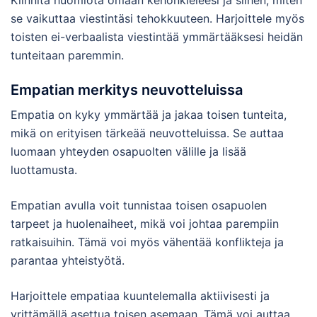
Kiinnitä huomiota omaan kehonkieleesi ja siihen, miten
se vaikuttaa viestintäsi tehokkuuteen. Harjoittele myös
toisten ei-verbaalista viestintää ymmärtääksesi heidän
tunteitaan paremmin.
Empatian merkitys neuvotteluissa
Empatia on kyky ymmärtää ja jakaa toisen tunteita,
mikä on erityisen tärkeää neuvotteluissa. Se auttaa
luomaan yhteyden osapuolten välille ja lisää
luottamusta.
Empatian avulla voit tunnistaa toisen osapuolen
tarpeet ja huolenaiheet, mikä voi johtaa parempiin
ratkaisuihin. Tämä voi myös vähentää konflikteja ja
parantaa yhteistyötä.
Harjoittele empatiaa kuuntelemalla aktiivisesti ja
yrittämällä asettua toisen asemaan. Tämä voi auttaa