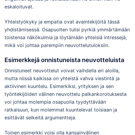
eskaloituvat.
Yhteistyökyky ja empatia ovat avaintekijöitä tässä
yhdistämisessä. Osapuolten tulisi pyrkiä ymmärtämään
toistensa näkökulmia ja löytämään yhteisiä intressejä,
mikä voi johtaa parempiin neuvottelutuloksiin.
Esimerkkejä onnistuneista neuvotteluista
Onnistuneet neuvottelut voivat vaihdella eri aloilla,
mutta niissä kaikissa on yhteistä vahva viestintä ja
aktiivinen kuuntelu. Esimerkiksi, yrityksen ja sen
työntekijöiden välinen neuvottelu palkankorotuksesta
voi johtaa molempia osapuolia tyydyttävään
ratkaisuun, kun molemmat kuuntelevat toisiaan ja
esittävät selkeitä argumentteja.
Toinen esimerkki voisi olla kansainvälinen