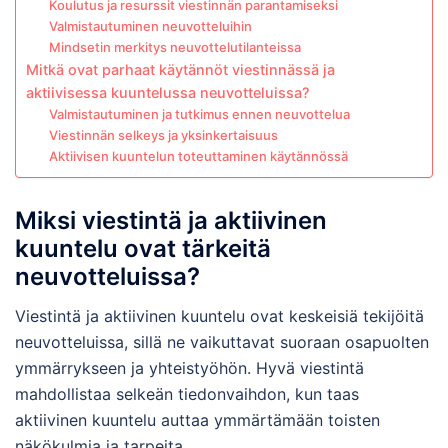
Koulutus ja resurssit viestinnän parantamiseksi
Valmistautuminen neuvotteluihin
Mindsetin merkitys neuvottelutilanteissa
Mitkä ovat parhaat käytännöt viestinnässä ja
aktiivisessa kuuntelussa neuvotteluissa?
Valmistautuminen ja tutkimus ennen neuvottelua
Viestinnän selkeys ja yksinkertaisuus
Aktiivisen kuuntelun toteuttaminen käytännössä
Miksi viestintä ja aktiivinen
kuuntelu ovat tärkeitä
neuvotteluissa?
Viestintä ja aktiivinen kuuntelu ovat keskeisiä tekijöitä
neuvotteluissa, sillä ne vaikuttavat suoraan osapuolten
ymmärrykseen ja yhteistyöhön. Hyvä viestintä
mahdollistaa selkeän tiedonvaihdon, kun taas
aktiivinen kuuntelu auttaa ymmärtämään toisten
näkökulmia ja tarpeita.