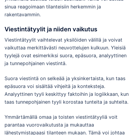
sinua reagoimaan tilanteisiin herkemmin ja
rakentavammin.
Viestintätyylit ja niiden vaikutus
Viestintätyylit vaihtelevat yksilöiden välillä ja voivat
vaikuttaa merkittävästi neuvottelujen kulkuun. Yleisiä
tyylejä ovat esimerkiksi suora, epäsuora, analyyttinen
ja tunnepohjainen viestintä.
Suora viestintä on selkeää ja yksinkertaista, kun taas
epäsuora voi sisältää vihjeitä ja konteksteja.
Analyyttinen tyyli keskittyy faktoihin ja logiikkaan, kun
taas tunnepohjainen tyyli korostaa tunteita ja suhteita.
Ymmärtämällä omaa ja toisten viestintätyyliä voit
parantaa vuorovaikutusta ja mukauttaa
lähestymistapaasi tilanteen mukaan. Tämä voi johtaa