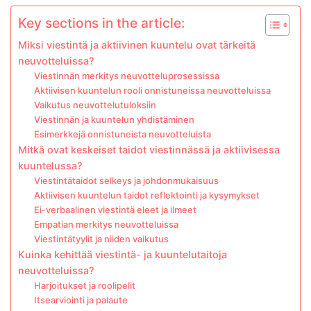
Key sections in the article:
Miksi viestintä ja aktiivinen kuuntelu ovat tärkeitä
neuvotteluissa?
Viestinnän merkitys neuvotteluprosessissa
Aktiivisen kuuntelun rooli onnistuneissa neuvotteluissa
Vaikutus neuvottelutuloksiin
Viestinnän ja kuuntelun yhdistäminen
Esimerkkejä onnistuneista neuvotteluista
Mitkä ovat keskeiset taidot viestinnässä ja aktiivisessa
kuuntelussa?
Viestintätaidot selkeys ja johdonmukaisuus
Aktiivisen kuuntelun taidot reflektointi ja kysymykset
Ei-verbaalinen viestintä eleet ja ilmeet
Empatian merkitys neuvotteluissa
Viestintätyylit ja niiden vaikutus
Kuinka kehittää viestintä- ja kuuntelutaitoja
neuvotteluissa?
Harjoitukset ja roolipelit
Itsearviointi ja palaute