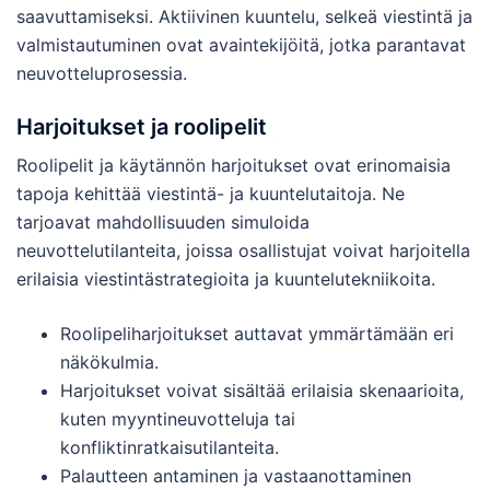
saavuttamiseksi. Aktiivinen kuuntelu, selkeä viestintä ja
valmistautuminen ovat avaintekijöitä, jotka parantavat
neuvotteluprosessia.
Harjoitukset ja roolipelit
Roolipelit ja käytännön harjoitukset ovat erinomaisia
tapoja kehittää viestintä- ja kuuntelutaitoja. Ne
tarjoavat mahdollisuuden simuloida
neuvottelutilanteita, joissa osallistujat voivat harjoitella
erilaisia viestintästrategioita ja kuuntelutekniikoita.
Roolipeliharjoitukset auttavat ymmärtämään eri
näkökulmia.
Harjoitukset voivat sisältää erilaisia skenaarioita,
kuten myyntineuvotteluja tai
konfliktinratkaisutilanteita.
Palautteen antaminen ja vastaanottaminen