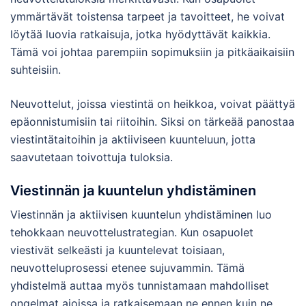
ymmärtävät toistensa tarpeet ja tavoitteet, he voivat
löytää luovia ratkaisuja, jotka hyödyttävät kaikkia.
Tämä voi johtaa parempiin sopimuksiin ja pitkäaikaisiin
suhteisiin.
Neuvottelut, joissa viestintä on heikkoa, voivat päättyä
epäonnistumisiin tai riitoihin. Siksi on tärkeää panostaa
viestintätaitoihin ja aktiiviseen kuunteluun, jotta
saavutetaan toivottuja tuloksia.
Viestinnän ja kuuntelun yhdistäminen
Viestinnän ja aktiivisen kuuntelun yhdistäminen luo
tehokkaan neuvottelustrategian. Kun osapuolet
viestivät selkeästi ja kuuntelevat toisiaan,
neuvotteluprosessi etenee sujuvammin. Tämä
yhdistelmä auttaa myös tunnistamaan mahdolliset
ongelmat ajoissa ja ratkaisemaan ne ennen kuin ne