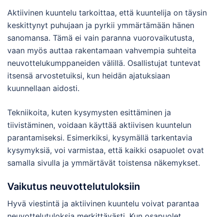
Aktiivinen kuuntelu tarkoittaa, että kuuntelija on täysin
keskittynyt puhujaan ja pyrkii ymmärtämään hänen
sanomansa. Tämä ei vain paranna vuorovaikutusta,
vaan myös auttaa rakentamaan vahvempia suhteita
neuvottelukumppaneiden välillä. Osallistujat tuntevat
itsensä arvostetuiksi, kun heidän ajatuksiaan
kuunnellaan aidosti.
Tekniikoita, kuten kysymysten esittäminen ja
tiivistäminen, voidaan käyttää aktiivisen kuuntelun
parantamiseksi. Esimerkiksi, kysymällä tarkentavia
kysymyksiä, voi varmistaa, että kaikki osapuolet ovat
samalla sivulla ja ymmärtävät toistensa näkemykset.
Vaikutus neuvottelutuloksiin
Hyvä viestintä ja aktiivinen kuuntelu voivat parantaa
neuvottelutuloksia merkittävästi. Kun osapuolet