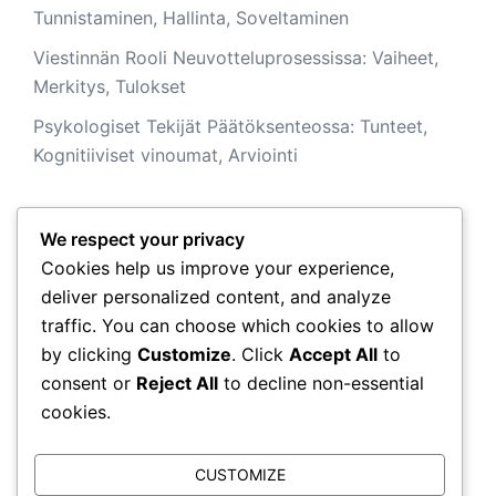
Tunnistaminen, Hallinta, Soveltaminen
Viestinnän Rooli Neuvotteluprosessissa: Vaiheet,
Merkitys, Tulokset
Psykologiset Tekijät Päätöksenteossa: Tunteet,
Kognitiiviset vinoumat, Arviointi
We respect your privacy
Arkisto
Cookies help us improve your experience,
deliver personalized content, and analyze
February 2026
traffic. You can choose which cookies to allow
by clicking
Customize
. Click
Accept All
to
January 2026
consent or
Reject All
to decline non-essential
cookies.
CUSTOMIZE