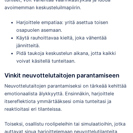
avoimemman keskusteluilmapiirin.
Harjoittele empatiaa: yritä asettua toisen
osapuolen asemaan.
Käytä rauhoittavaa kieltä, joka vähentää
jännitteitä.
Pidä taukoja keskustelun aikana, jotta kaikki
voivat käsitellä tunteitaan.
Vinkit neuvottelutaitojen parantamiseen
Neuvottelutaitojen parantamiseksi on tärkeää kehittää
emotionaalista älykkyyttä. Ensinnäkin, harjoittele
itsereflektiota ymmärtääksesi omia tunteitasi ja
reaktioitasi eri tilanteissa.
Toiseksi, osallistu roolipeleihin tai simulaatioihin, jotka
auttavat sinua harjoittelemaan neuvottelutilanteita