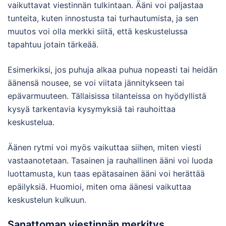
vaikuttavat viestinnän tulkintaan. Ääni voi paljastaa
tunteita, kuten innostusta tai turhautumista, ja sen
muutos voi olla merkki siitä, että keskustelussa
tapahtuu jotain tärkeää.
Esimerkiksi, jos puhuja alkaa puhua nopeasti tai heidän
äänensä nousee, se voi viitata jännitykseen tai
epävarmuuteen. Tällaisissa tilanteissa on hyödyllistä
kysyä tarkentavia kysymyksiä tai rauhoittaa
keskustelua.
Äänen rytmi voi myös vaikuttaa siihen, miten viesti
vastaanotetaan. Tasainen ja rauhallinen ääni voi luoda
luottamusta, kun taas epätasainen ääni voi herättää
epäilyksiä. Huomioi, miten oma äänesi vaikuttaa
keskustelun kulkuun.
Sanattoman viestinnän merkitys