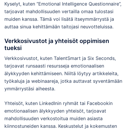
Kyselyt, kuten “Emotional Intelligence Questionnaire”,
tarjoavat mahdollisuuden vertailla omaa tulostasi
muiden kanssa. Tämä voi lisätä itseymmärrystä ja
auttaa sinua kehittämään taitojasi neuvotteluissa.
Verkkosivustot ja yhteisöt oppimisen
tueksi
Verkkosivustot, kuten TalentSmart ja Six Seconds,
tarjoavat runsaasti resursseja emotionaalisen
älykkyyden kehittämiseen. Niiltä löytyy artikkeleita,
työkaluja ja webinaareja, jotka auttavat syventämään
ymmärrystäsi aiheesta.
Yhteisöt, kuten LinkedInin ryhmät tai Facebookin
emotionaalisen älykkyyden yhteisöt, tarjoavat
mahdollisuuden verkostoitua muiden asiasta
kiinnostuneiden kanssa. Keskustelut ja kokemusten