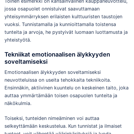
Toinen esimerkki on kansainvälinen kauppaneuvottelu,
jossa osapuolet onnistuivat saavuttamaan
yhteisymmärryksen erilaisten kulttuuristen taustojen
vuoksi. Tunnistamalla ja kunnioittamalla toistensa
tunteita ja arvoja, he pystyivät luomaan luottamusta ja
yhteistyötä.
Tekniikat emotionaalisen älykkyyden
soveltamiseksi
Emotionaalisen älykkyyden soveltamiseksi
neuvotteluissa on useita tehokkaita tekniikoita.
Ensinnäkin, aktiivinen kuuntelu on keskeinen taito, joka
auttaa ymmärtämään toisen osapuolen tunteita ja
näkökulmia.
Toiseksi, tunteiden nimeäminen voi auttaa
selkeyttämään keskustelua. Kun tunnistat ja ilmaiset
tunteet, voit vähentää väärinkäsityksiä ja luoda