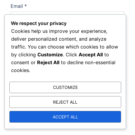
Email
*
We respect your privacy
Cookies help us improve your experience,
Website
deliver personalized content, and analyze
traffic. You can choose which cookies to allow
by clicking
Customize
. Click
Accept All
to
consent or
Reject All
to decline non-essential
cookies.
Save my name, email, and website in this browser
for the next time I comment.
CUSTOMIZE
REJECT ALL
ACCEPT ALL