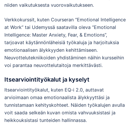
niiden vaikutuksesta vuorovaikutukseen.
Verkkokurssit, kuten Courseran “Emotional Intelligence
at Work” tai Udemyssä saatavilla oleva “Emotional
Intelligence: Master Anxiety, Fear, & Emotions”,
tarjoavat käytännönläheisiä työkaluja ja harjoituksia
emotionaalisen älykkyyden kehittämiseen.
Neuvottelutekniikoiden yhdistäminen näihin kursseihin
voi parantaa neuvottelutaitoja merkittävästi.
Itsearviointityökalut ja kyselyt
Itsearviointityökalut, kuten EQ-i 2.0, auttavat
arvioimaan omaa emotionaalista älykkyyttäsi ja
tunnistamaan kehityskohteet. Näiden työkalujen avulla
voit saada selkeän kuvan omista vahvuuksistasi ja
heikkouksistasi tunteiden hallinnassa.