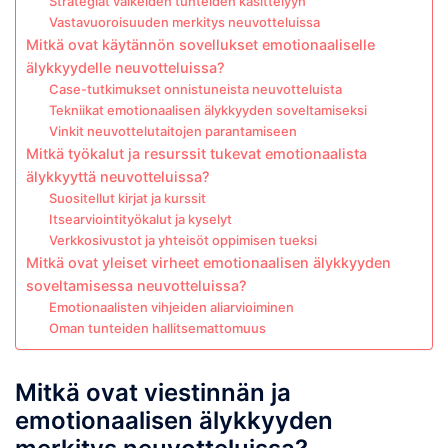
Strategiat vaikeiden tunteiden käsittelyyn
Vastavuoroisuuden merkitys neuvotteluissa
Mitkä ovat käytännön sovellukset emotionaaliselle
älykkyydelle neuvotteluissa?
Case-tutkimukset onnistuneista neuvotteluista
Tekniikat emotionaalisen älykkyyden soveltamiseksi
Vinkit neuvottelutaitojen parantamiseen
Mitkä työkalut ja resurssit tukevat emotionaalista
älykkyyttä neuvotteluissa?
Suositellut kirjat ja kurssit
Itsearviointityökalut ja kyselyt
Verkkosivustot ja yhteisöt oppimisen tueksi
Mitkä ovat yleiset virheet emotionaalisen älykkyyden
soveltamisessa neuvotteluissa?
Emotionaalisten vihjeiden aliarvioiminen
Oman tunteiden hallitsemattomuus
Mitkä ovat viestinnän ja
emotionaalisen älykkyyden