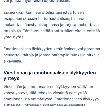
voi johtaa myönteisiin lopputuloksiin.
Esimerkiksi, kun neuvottelija tunnistaa toisen
osapuolen stressin tai turhautumisen, hän voi
mukauttaa lähestymistapaansa ja tarjota rauhoittavia
ratkaisuja. Tämä voi estää konfliktitilanteita ja edistää
yhteistyötä.
Emotionaalisen älykkyyden kehittäminen voi parantaa
neuvottelutaitoja ja johtaa parempiin tuloksiin pitkällä
aikavälillä.
Viestinnän ja emotionaalisen älykkyyden
yhteys
Viestinnän ja emotionaalisen älykkyyden välillä on
vahva yhteys, sillä tehokas viestintä edellyttää
emotionaalista ymmärrystä. Emotionaalinen älykkyys
auttaa neuvottelijaa tulkitsemaan ei-sanallista