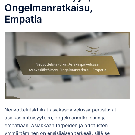
Ongelmanratkaisu,
Empatia
Neuvottelutaktiikat asiakaspalvelussa perustuvat
asiakaslähtöisyyteen, ongelmanratkaisuun ja
empatiaan. Asiakkaan tarpeiden ja odotusten
ymmärtäminen on ensisijaisen tärkeää, sillä se