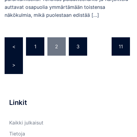
auttavat osapuolia ymmärtämään toistensa
näkökulmia, mikä puolestaan edistää […]
Posts
<
1
2
3
…
11
pagination
>
Linkit
Kaikki julkaisut
Tietoja