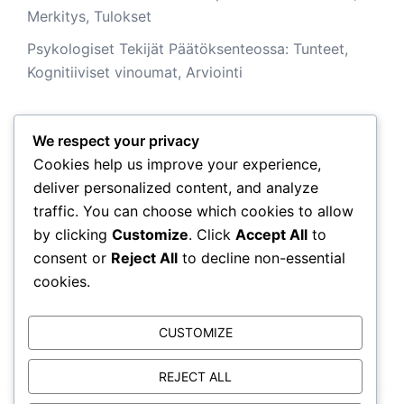
Merkitys, Tulokset
Psykologiset Tekijät Päätöksenteossa: Tunteet,
Kognitiiviset vinoumat, Arviointi
We respect your privacy
Arkisto
Cookies help us improve your experience,
deliver personalized content, and analyze
February 2026
traffic. You can choose which cookies to allow
by clicking
Customize
. Click
Accept All
to
January 2026
consent or
Reject All
to decline non-essential
cookies.
CUSTOMIZE
REJECT ALL