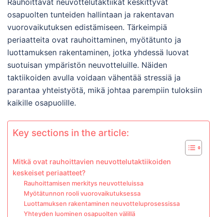
Rauhoittavat neuvottelutaktiikat keskittyvät
osapuolten tunteiden hallintaan ja rakentavan
vuorovaikutuksen edistämiseen. Tärkeimpiä
periaatteita ovat rauhoittaminen, myötätunto ja
luottamuksen rakentaminen, jotka yhdessä luovat
suotuisan ympäristön neuvotteluille. Näiden
taktiikoiden avulla voidaan vähentää stressiä ja
parantaa yhteistyötä, mikä johtaa parempiin tuloksiin
kaikille osapuolille.
Key sections in the article:
Mitkä ovat rauhoittavien neuvottelutaktiikoiden
keskeiset periaatteet?
Rauhoittamisen merkitys neuvotteluissa
Myötätunnon rooli vuorovaikutuksessa
Luottamuksen rakentaminen neuvotteluprosessissa
Yhteyden luominen osapuolten välillä