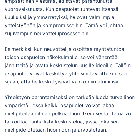
empaattinen viestintä, edistävät parantunutta
vuorovaikutusta. Kun osapuolet tuntevat itsensä
kuulluiksi ja ymmärretyiksi, he ovat valmiimpia
yhteistyöhön ja kompromisseihin. Tämä voi johtaa
sujuvampiin neuvotteluprosesseihin.
Esimerkiksi, kun neuvottelija osoittaa myötätuntoa
toisen osapuolen näkökulmalle, se voi vähentää
jännitteitä ja avata keskustelun uusille ideoille. Tällöin
osapuolet voivat keskittyä yhteisiin tavoitteisiin sen
sijaan, että he keskittyisivät vain omiin etuihinsa.
Yhteistyön parantamiseksi on tärkeää luoda turvallinen
ympäristö, jossa kaikki osapuolet voivat jakaa
mielipiteitään ilman pelkoa tuomitsemisesta. Tämä voi
tarkoittaa rauhallista keskustelua, jossa jokaisen
mielipide otetaan huomioon ja arvostetaan.