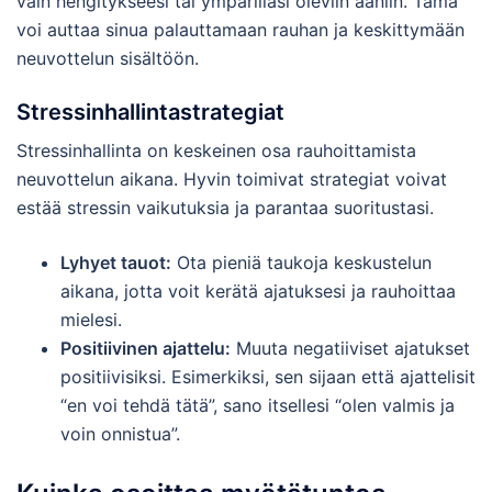
vain hengitykseesi tai ympärilläsi oleviin ääniin. Tämä
voi auttaa sinua palauttamaan rauhan ja keskittymään
neuvottelun sisältöön.
Stressinhallintastrategiat
Stressinhallinta on keskeinen osa rauhoittamista
neuvottelun aikana. Hyvin toimivat strategiat voivat
estää stressin vaikutuksia ja parantaa suoritustasi.
Lyhyet tauot:
Ota pieniä taukoja keskustelun
aikana, jotta voit kerätä ajatuksesi ja rauhoittaa
mielesi.
Positiivinen ajattelu:
Muuta negatiiviset ajatukset
positiivisiksi. Esimerkiksi, sen sijaan että ajattelisit
“en voi tehdä tätä”, sano itsellesi “olen valmis ja
voin onnistua”.