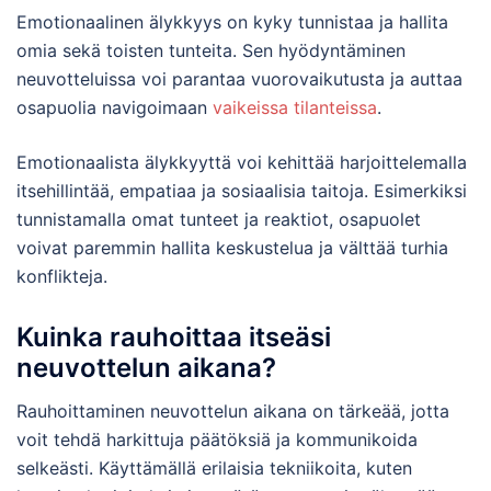
Emotionaalinen älykkyys on kyky tunnistaa ja hallita
omia sekä toisten tunteita. Sen hyödyntäminen
neuvotteluissa voi parantaa vuorovaikutusta ja auttaa
osapuolia navigoimaan
vaikeissa tilanteissa
.
Emotionaalista älykkyyttä voi kehittää harjoittelemalla
itsehillintää, empatiaa ja sosiaalisia taitoja. Esimerkiksi
tunnistamalla omat tunteet ja reaktiot, osapuolet
voivat paremmin hallita keskustelua ja välttää turhia
konflikteja.
Kuinka rauhoittaa itseäsi
neuvottelun aikana?
Rauhoittaminen neuvottelun aikana on tärkeää, jotta
voit tehdä harkittuja päätöksiä ja kommunikoida
selkeästi. Käyttämällä erilaisia tekniikoita, kuten