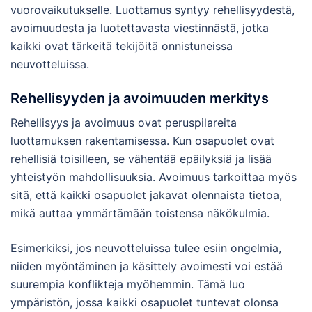
vuorovaikutukselle. Luottamus syntyy rehellisyydestä,
avoimuudesta ja luotettavasta viestinnästä, jotka
kaikki ovat tärkeitä tekijöitä onnistuneissa
neuvotteluissa.
Rehellisyyden ja avoimuuden merkitys
Rehellisyys ja avoimuus ovat peruspilareita
luottamuksen rakentamisessa. Kun osapuolet ovat
rehellisiä toisilleen, se vähentää epäilyksiä ja lisää
yhteistyön mahdollisuuksia. Avoimuus tarkoittaa myös
sitä, että kaikki osapuolet jakavat olennaista tietoa,
mikä auttaa ymmärtämään toistensa näkökulmia.
Esimerkiksi, jos neuvotteluissa tulee esiin ongelmia,
niiden myöntäminen ja käsittely avoimesti voi estää
suurempia konflikteja myöhemmin. Tämä luo
ympäristön, jossa kaikki osapuolet tuntevat olonsa