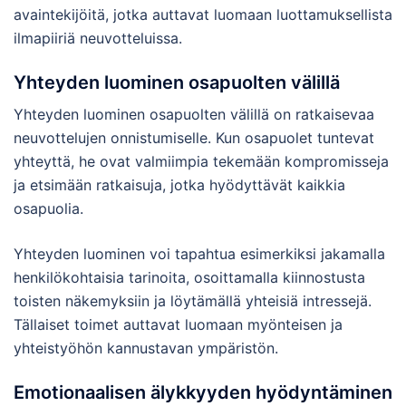
avaintekijöitä, jotka auttavat luomaan luottamuksellista
ilmapiiriä neuvotteluissa.
Yhteyden luominen osapuolten välillä
Yhteyden luominen osapuolten välillä on ratkaisevaa
neuvottelujen onnistumiselle. Kun osapuolet tuntevat
yhteyttä, he ovat valmiimpia tekemään kompromisseja
ja etsimään ratkaisuja, jotka hyödyttävät kaikkia
osapuolia.
Yhteyden luominen voi tapahtua esimerkiksi jakamalla
henkilökohtaisia tarinoita, osoittamalla kiinnostusta
toisten näkemyksiin ja löytämällä yhteisiä intressejä.
Tällaiset toimet auttavat luomaan myönteisen ja
yhteistyöhön kannustavan ympäristön.
Emotionaalisen älykkyyden hyödyntäminen