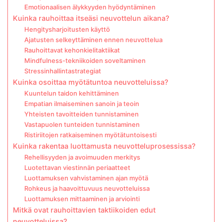
Emotionaalisen älykkyyden hyödyntäminen
Kuinka rauhoittaa itseäsi neuvottelun aikana?
Hengitysharjoitusten käyttö
Ajatusten selkeyttäminen ennen neuvottelua
Rauhoittavat kehonkielitaktiikat
Mindfulness-tekniikoiden soveltaminen
Stressinhallintastrategiat
Kuinka osoittaa myötätuntoa neuvotteluissa?
Kuuntelun taidon kehittäminen
Empatian ilmaiseminen sanoin ja teoin
Yhteisten tavoitteiden tunnistaminen
Vastapuolen tunteiden tunnistaminen
Ristiriitojen ratkaiseminen myötätuntoisesti
Kuinka rakentaa luottamusta neuvotteluprosessissa?
Rehellisyyden ja avoimuuden merkitys
Luotettavan viestinnän periaatteet
Luottamuksen vahvistaminen ajan myötä
Rohkeus ja haavoittuvuus neuvotteluissa
Luottamuksen mittaaminen ja arviointi
Mitkä ovat rauhoittavien taktiikoiden edut
neuvotteluissa?