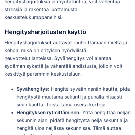
hengitysharjoituksia ja myötätuntoa, voit vähentää
stressiä ja rakentaa luottamusta
keskustelukumppaneihisi.
Hengitysharjoitusten käyttö
Hengitysharjoitukset auttavat rauhoittamaan mieltä ja
kehoa, mikä on erityisen hyödyllistä
neuvottelutilanteissa. Syvähengitys voi alentaa
sydämen sykettä ja vähentää ahdistusta, jolloin voit
keskittyä paremmin keskusteluun.
Syvähengitys:
Hengitä syvään nenän kautta, pidä
hengitystä muutama sekunti ja puhalla hitaasti
suun kautta. Toista tämä useita kertoja.
Hengityksen rytmittäminen:
Yritä hengittää neljän
sekunnin ajan, pidätä hengitystä neljä sekuntia ja
hengitä ulos neljässä sekunnissa. Tämä auttaa